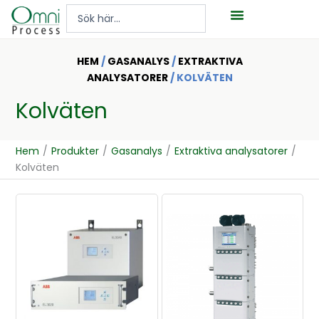
Hoppa
Search
till
...
innehåll
HEM
/
GASANALYS
/
EXTRAKTIVA
ANALYSATORER
/ KOLVÄTEN
Kolväten
Hem
/
Produkter
/
Gasanalys
/
Extraktiva analysatorer
/
Kolväten