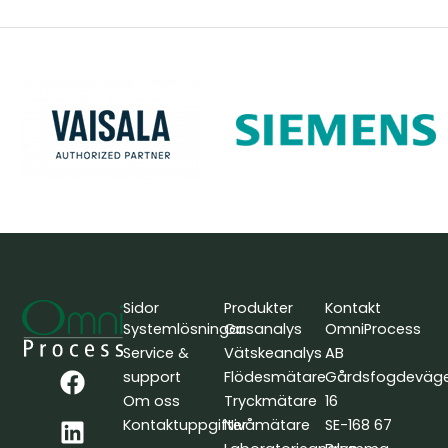
Sidor
Produkter
Kontakt
Systemlösningar
Gasanalys
OmniProcess
Service &
Vätskeanalys
AB
F
L
Y
support
Flödesmätare
Gårdsfogdeväg
a
i
o
Om oss
Tryckmätare
16
c
n
u
Kontaktuppgifter
Nivåmätare
SE-168 67
e
k
t