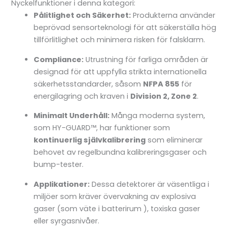
Nyckelfunktioner i denna kategori:
Pålitlighet och Säkerhet:
Produkterna använder
beprövad sensorteknologi för att säkerställa hög
tillförlitlighet och minimera risken för falsklarm
.
Compliance:
Utrustning för farliga områden är
designad för att uppfylla strikta internationella
säkerhetsstandarder, såsom
NFPA 855
för
energilagring och kraven i
Division 2, Zone 2
.
Minimalt Underhåll:
Många moderna system,
som HY-GUARD™, har funktioner som
kontinuerlig självkalibrering
som eliminerar
behovet av regelbundna kalibreringsgaser och
bump-tester
.
Applikationer:
Dessa detektorer är väsentliga i
miljöer som kräver övervakning av explosiva
gaser (som väte i batterirum
), toxiska gaser
eller syrgasnivåer
.