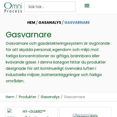
Hoppa
Search
till
...
innehåll
HEM
/
GASANALYS
/ GASVARNARE
Gasvarnare
Gasvarnare och gasdetekteringssystem är avgörande
för att skydda personal, egendom och miljö mot
farliga koncentrationer av giftiga, brännbara eller
kvävande gaser. I denna kategori hittar du produkter
designade för att kontinuerligt övervaka luften i
industriella miljöer, batterianläggningar och farliga
områden.
Hem
/
Produkter
/
Gasanalys
/
Gasvarnare