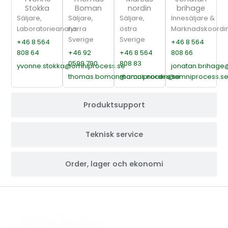
Stokka
Boman
nordin
brihage
Säljare,
Säljare,
Säljare,
Innesäljare &
Laboratorieanalys
norra
östra
Marknadskoordin
Sverige
Sverige
+46 8 564
+46 8 564
808 64
+46 92
+46 8 564
808 66
0599 790
808 83
yvonne.stokka@omniprocess.se
jonatan.brihage
thomas.boman@omniprocess.se
marcus.nordin@omniprocess.s
Produktsupport
Teknisk service
Order, lager och ekonomi