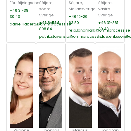
Försäljningschef
Säljare,
Säljare,
Säljare,
södra
Mellansverige
västra
+46 31-381
Sverige
Sverige
30 40
+46 19-29
+46 8-564
63 80
+46 31-381
daniel.lidberg@omniprocess.se
808 84
30 43
felix.landmark@omniprocess.se
patrik.stavensjo@omniprocess.se
fidde.eriksson@
Yvonne
Thomas
Marcus
Jonatan