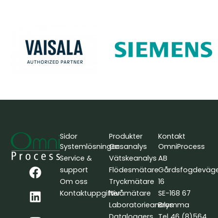
Sidor
Produkter
Kontakt
Systemlösningar
Gasanalys
OmniProcess
Service &
Vätskeanalys
AB
F
L
Y
support
Flödesmätare
Gårdsfogdeväg
a
i
o
Om oss
Tryckmätare
16
c
n
u
Kontaktuppgifter
Nivåmätare
SE-168 67
e
k
t
Laboratorieanalys
Bromma
b
e
u
Dataloggers
Tel 46 (8)564