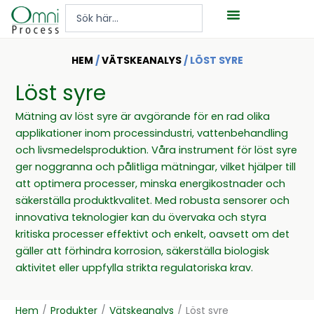
Hoppa
Search
till
...
innehåll
HEM
/
VÄTSKEANALYS
/ LÖST SYRE
Löst syre
Mätning av löst syre är avgörande för en rad olika
applikationer inom processindustri, vattenbehandling
och livsmedelsproduktion. Våra instrument för löst syre
ger noggranna och pålitliga mätningar, vilket hjälper till
att optimera processer, minska energikostnader och
säkerställa produktkvalitet. Med robusta sensorer och
innovativa teknologier kan du övervaka och styra
kritiska processer effektivt och enkelt, oavsett om det
gäller att förhindra korrosion, säkerställa biologisk
aktivitet eller uppfylla strikta regulatoriska krav.
Hem
/
Produkter
/
Vätskeanalys
/
Löst syre