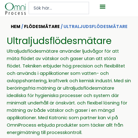
Hoppa
Search
till
...
innehåll
HEM
/
FLÖDESMÄTARE
/ ULTRALJUDS­FLÖDESMÄTARE
Ultraljuds­flödesmätare
Ultraljudsflödesmätare använder ljudvågor för att
mäta flödet av vätskor och gaser utan att störa
flödet. Tekniken erbjuder hög precision och flexibilitet
och används i applikationer som vatten- och
avloppshantering, kraftverk och kemisk industri. Med sin
beröringsfria mätning är ultraljudsflödesmätare
idealiska för hygieniska processer och system där
minimalt underhåll är önskvärt. och flexibel lösning för
mätning av både vätskor och gaser i en mängd
applikationer. Med Katronic som partner kan vi på
OmniProcess erbjuda produkter som täcker allt från
energimätning till processkontroll.