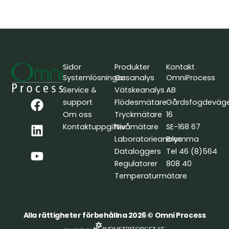
Sidor
Produkter
Kontakt
Systemlösningar
Gasanalys
OmniProcess
Service &
Vätskeanalys
AB
F
L
Y
support
Flödesmätare
Gårdsfogdeväg
a
i
o
Om oss
Tryckmätare
16
c
n
u
Kontaktuppgifter
Nivåmätare
SE-168 67
e
k
t
Laboratorieanalys
Bromma
b
e
u
Dataloggers
Tel 46 (8)564
o
d
b
Regulatorer
808 40
o
i
e
Temperaturmätare
k
n
Alla rättigheter förbehållna 2026 © Omni Process