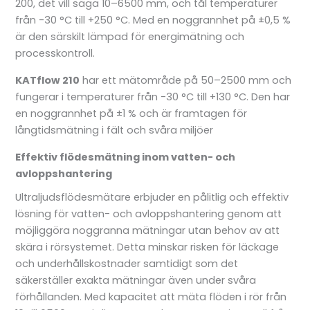
200, det vill säga 10–6500 mm, och tål temperaturer
från -30 °C till +250 °C. Med en noggrannhet på ±0,5 %
är den särskilt lämpad för energimätning och
processkontroll.
KATflow 210
har ett mätområde på 50–2500 mm och
fungerar i temperaturer från -30 °C till +130 °C. Den har
en noggrannhet på ±1 % och är framtagen för
långtidsmätning i fält och svåra miljöer
Effektiv flödesmätning inom vatten- och
avloppshantering
Ultraljudsflödesmätare erbjuder en pålitlig och effektiv
lösning för vatten- och avloppshantering genom att
möjliggöra noggranna mätningar utan behov av att
skära i rörsystemet. Detta minskar risken för läckage
och underhållskostnader samtidigt som det
säkerställer exakta mätningar även under svåra
förhållanden. Med kapacitet att mäta flöden i rör från