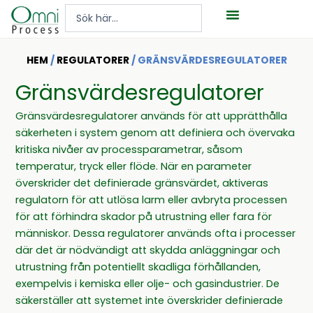
Hoppa
Search
till
...
innehåll
HEM
/
REGULATORER
/ GRÄNSVÄRDESREGULATORER
Gränsvärdesregulatorer
Gränsvärdesregulatorer används för att upprätthålla
säkerheten i system genom att definiera och övervaka
kritiska nivåer av processparametrar, såsom
temperatur, tryck eller flöde. När en parameter
överskrider det definierade gränsvärdet, aktiveras
regulatorn för att utlösa larm eller avbryta processen
för att förhindra skador på utrustning eller fara för
människor. Dessa regulatorer används ofta i processer
där det är nödvändigt att skydda anläggningar och
utrustning från potentiellt skadliga förhållanden,
exempelvis i kemiska eller olje- och gasindustrier. De
säkerställer att systemet inte överskrider definierade