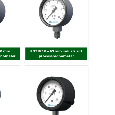
160 mm
BDT18 SB – 63 mm industriellt
manometer
processmanometer