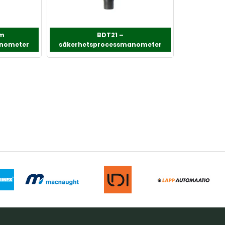
mm
BDT21 –
anometer
säkerhetsprocessmanometer