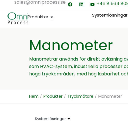
sales@omniprocess.se
F
L
Y
Hoppa
+46 8 564 80
a
i
o
till
c
n
u
e
k
t
Systemlösningar
Öppna Produkter
Produkter
innehåll
b
e
u
o
d
b
o
i
e
k
n
Manometer
Manometrar används för direkt avläsning 
som HVAC-system, industriella processer och
höga tryckområden, med hög läsbarhet och 
Hem
/
Produkter
/
Tryckmätare
/
Manometer
Systemlösningar