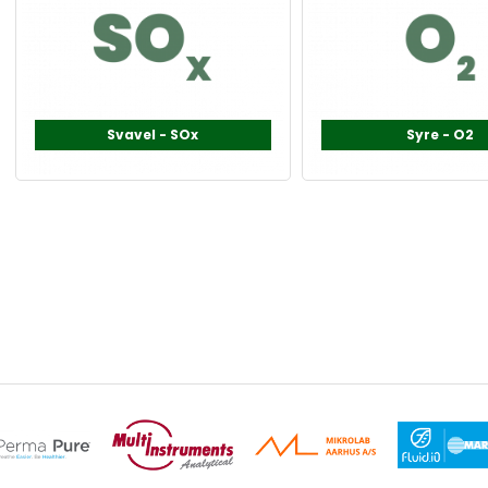
Svavel - SOx
Syre - O2