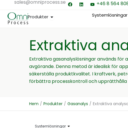
sales@omniprocess.se
F
L
Y
Hoppa
+46 8 564 80
a
i
o
till
c
n
u
e
k
t
Systemlösningar
Öppna Produkter
Produkter
innehåll
b
e
u
o
d
b
o
i
e
k
n
Extraktiva an
Extraktiva gasanalyslösningar används för 
avgörande. Denna metod är idealisk för app
säkerställa produktkvalitet. I kraftverk, pet
förbättra processkontroll och upprätthåll
Hem
/
Produkter
/
Gasanalys
/
Extraktiva analys
Systemlösningar