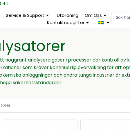
8 40
Search
Service & Support
Utbildning
Om Oss
...
Kontaktuppgifter
alysatorer
att noggrant analysera gaser i processer där kontroll a
likationer som kräver kontinuerlig övervakning för att o
rokemiska anläggningar och andra tunga industrier är extrak
a höga säkerhetsstandarder.
atorer