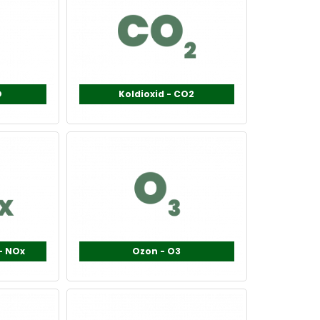
O
Koldioxid - CO2
- NOx
Ozon - O3