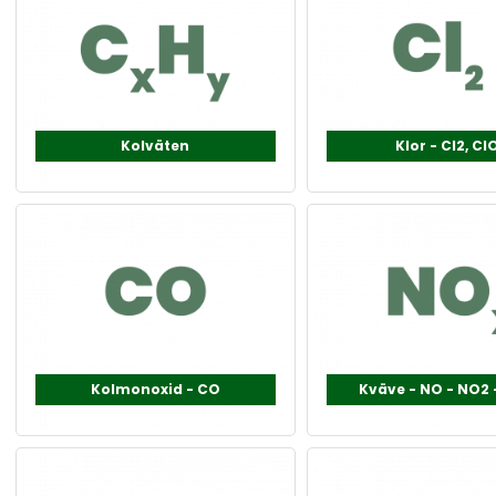
Kolväten
Klor - Cl2, Cl
Kolmonoxid - CO
Kväve - NO - NO2 