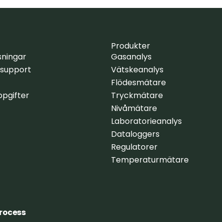
Produkter
sningar
Gasanalys
 support
Vätskeanalys
Flödesmätare
pgifter
Tryckmätare
Nivåmätare
Laboratorieanalys
Dataloggers
Regulatorer
Temperaturmätare
Process