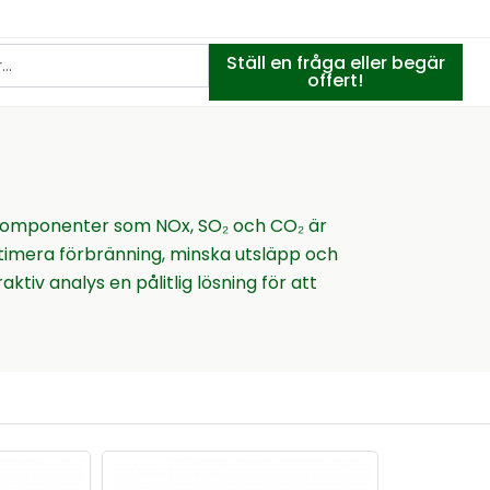
Ställ en fråga eller begär
offert!
v komponenter som NOx, SO₂ och CO₂ är
ptimera förbränning, minska utsläpp och
tiv analys en pålitlig lösning för att