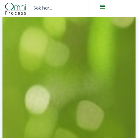
Hoppa
Search
till
...
innehåll