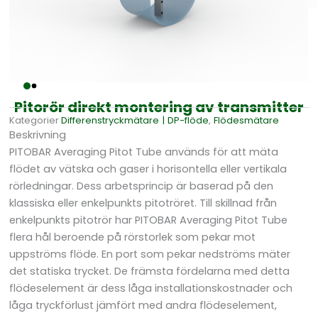
Pitorör direkt montering av transmitter
Kategorier
Differens­tryckmätare | DP-flöde
,
Flödesmätare
Beskrivning
PITOBAR Averaging Pitot Tube används för att mäta
flödet av vätska och gaser i horisontella eller vertikala
rörledningar. Dess arbetsprincip är baserad på den
klassiska eller enkelpunkts pitotröret. Till skillnad från
enkelpunkts pitotrör har PITOBAR Averaging Pitot Tube
flera hål beroende på rörstorlek som pekar mot
uppströms flöde. En port som pekar nedströms mäter
det statiska trycket. De främsta fördelarna med detta
flödeselement är dess låga installationskostnader och
låga tryckförlust jämfört med andra flödeselement,