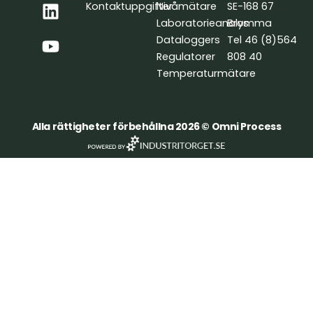
c
n
u
Kontaktuppgifter
Nivåmätare
SE-168 67
e
k
t
Laboratorieanalys
Bromma
b
e
u
Dataloggers
Tel 46 (8)564
o
d
b
Regulatorer
808 40
o
i
e
Temperaturmätare
k
n
Alla rättigheter förbehållna 2026 © Omni Process