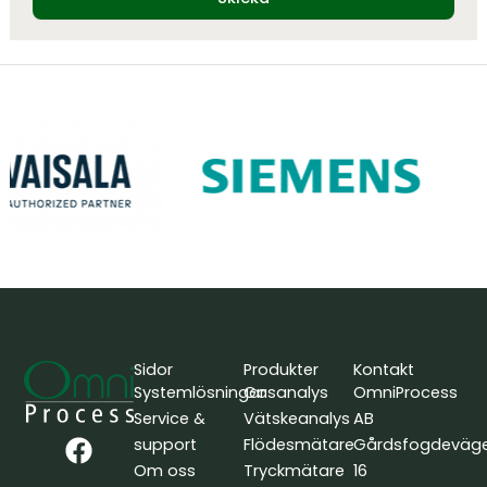
Sidor
Produkter
Kontakt
Systemlösningar
Gasanalys
OmniProcess
Service &
Vätskeanalys
AB
F
L
Y
support
Flödesmätare
Gårdsfogdeväg
a
i
o
Om oss
Tryckmätare
16