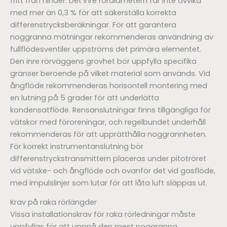
fritt från hinder. Det inre rördiametern får inte avvika
med mer än 0,3 % för att säkerställa korrekta
differenstrycksberäkningar. För att garantera
noggranna mätningar rekommenderas användning av
fullflödesventiler uppströms det primära elementet.
Den inre rörväggens grovhet bör uppfylla specifika
gränser beroende på vilket material som används. Vid
ångflöde rekommenderas horisontell montering med
en lutning på 5 grader för att underlätta
kondensatflöde. Rensanslutningar finns tillgängliga för
vätskor med föroreningar, och regelbundet underhåll
rekommenderas för att upprätthålla noggrannheten.
För korrekt instrumentanslutning bör
differenstryckstransmittern placeras under pitotröret
vid vätske- och ångflöde och ovanför det vid gasflöde,
med impulslinjer som lutar för att låta luft släppas ut.
Krav på raka rörlängder
Vissa installationskrav för raka rörledningar måste
uppfyllas för att uppnå den mest noggranna