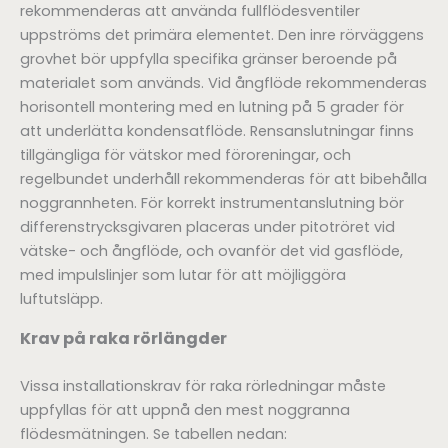
rekommenderas att använda fullflödesventiler
uppströms det primära elementet. Den inre rörväggens
grovhet bör uppfylla specifika gränser beroende på
materialet som används. Vid ångflöde rekommenderas
horisontell montering med en lutning på 5 grader för
att underlätta kondensatflöde. Rensanslutningar finns
tillgängliga för vätskor med föroreningar, och
regelbundet underhåll rekommenderas för att bibehålla
noggrannheten. För korrekt instrumentanslutning bör
differenstrycksgivaren placeras under pitotröret vid
vätske- och ångflöde, och ovanför det vid gasflöde,
med impulslinjer som lutar för att möjliggöra
luftutsläpp.
Krav på raka rörlängder
Vissa installationskrav för raka rörledningar måste
uppfyllas för att uppnå den mest noggranna
flödesmätningen. Se tabellen nedan: