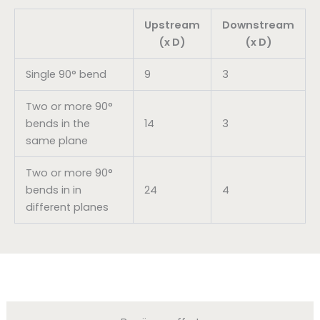
Upstream
Downstream
(x D)
(x D)
Single 90° bend
9
3
Two or more 90°
bends in the
14
3
same plane
Two or more 90°
bends in in
24
4
different planes