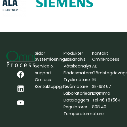
Sidor
Produkter
Kontakt
Systemlösningar
Gasanalys
OmniProcess
Service &
Vätskeanalys
AB
F
L
Y
support
Flödesmätare
Gårdsfogdeväg
a
i
o
Om oss
Tryckmätare
16
c
n
u
Kontaktuppgifter
Nivåmätare
SE-168 67
e
k
t
Laboratorieanalys
Bromma
b
e
u
Dataloggers
Tel 46 (8)564
o
d
b
Regulatorer
808 40
o
i
e
Temperaturmätare
k
n