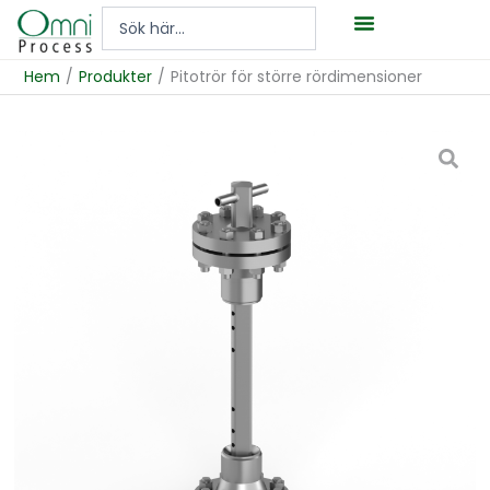
Hoppa
Search
till
...
innehåll
Hem
/
Produkter
/
Pitotrör för större rördimensioner