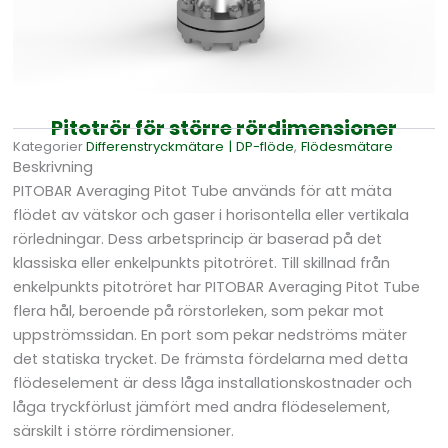
Pitotrör för större rördimensioner
Kategorier
Differens­tryckmätare | DP-flöde
,
Flödesmätare
Beskrivning
PITOBAR Averaging Pitot Tube används för att mäta
flödet av vätskor och gaser i horisontella eller vertikala
rörledningar. Dess arbetsprincip är baserad på det
klassiska eller enkelpunkts pitotröret. Till skillnad från
enkelpunkts pitotröret har PITOBAR Averaging Pitot Tube
flera hål, beroende på rörstorleken, som pekar mot
uppströmssidan. En port som pekar nedströms mäter
det statiska trycket. De främsta fördelarna med detta
flödeselement är dess låga installationskostnader och
låga tryckförlust jämfört med andra flödeselement,
särskilt i större rördimensioner.