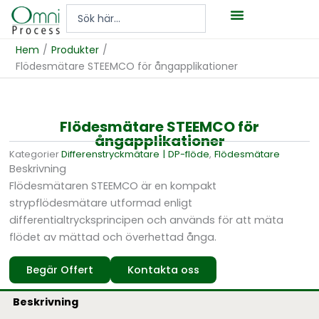
Hoppa
Search
till
...
innehåll
Hem
/
Produkter
/
Flödesmätare STEEMCO för ångapplikationer
Flödesmätare STEEMCO för
ångapplikationer
Kategorier
Differens­tryckmätare | DP-flöde
,
Flödesmätare
Beskrivning
Flödesmätaren STEEMCO är en kompakt
strypflödesmätare utformad enligt
differentialtrycksprincipen och används för att mäta
flödet av mättad och överhettad ånga.
Begär Offert
Kontakta oss
Beskrivning