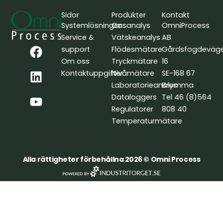
Sidor
Produkter
Kontakt
Systemlösningar
Gasanalys
OmniProcess
Service &
Vätskeanalys
AB
F
L
Y
support
Flödesmätare
Gårdsfogdeväg
a
i
o
Om oss
Tryckmätare
16
c
n
u
Kontaktuppgifter
Nivåmätare
SE-168 67
e
k
t
Laboratorieanalys
Bromma
b
e
u
Dataloggers
Tel 46 (8)564
o
d
b
Regulatorer
808 40
o
i
e
Temperaturmätare
k
n
Alla rättigheter förbehållna 2026 © Omni Process