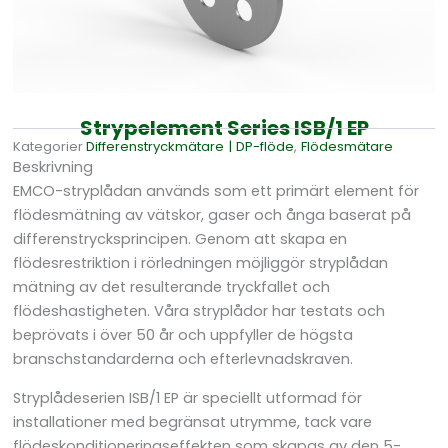
Strypelement Series ISB/1 EP
Kategorier
Differens­tryckmätare | DP-flöde
,
Flödesmätare
Beskrivning
EMCO-stryplådan används som ett primärt element för
flödesmätning av vätskor, gaser och ånga baserat på
differenstrycksprincipen. Genom att skapa en
flödesrestriktion i rörledningen möjliggör stryplådan
mätning av det resulterande tryckfallet och
flödeshastigheten. Våra stryplådor har testats och
beprövats i över 50 år och uppfyller de högsta
branschstandarderna och efterlevnadskraven.
Stryplådeserien ISB/1 EP är speciellt utformad för
installationer med begränsat utrymme, tack vare
flödeskonditioneringseffekten som skapas av den 5-