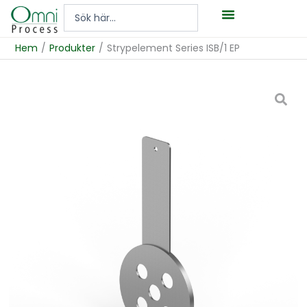
Hoppa
Search
till
...
innehåll
Hem
/
Produkter
/
Strypelement Series ISB/1 EP