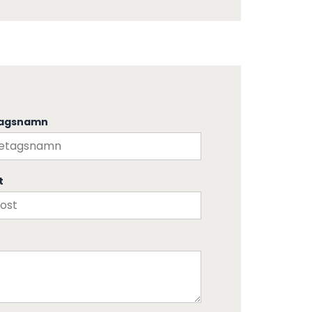
tagsnamn
t