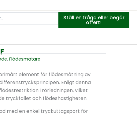
Ställ en fråga eller begär
offert!
EF
löde
,
Flödesmätare
rimärt element för flödesmätning av
differenstrycksprincipen. Enligt denna
ödesrestriktion i rörledningen, vilket
e tryckfallet och flödeshastigheten.
rad med en enkel tryckuttagsport för