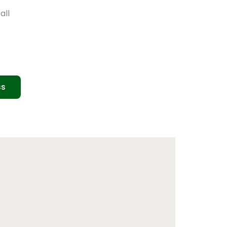
all
ss