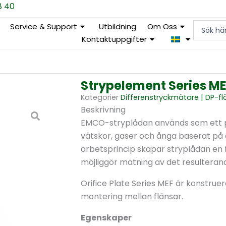
8 40
Search
Service & Support
Utbildning
Om Oss
...
Kontaktuppgifter
Strypelement Series M
Kategorier
Differens­tryckmätare | DP-f
Beskrivning
EMCO-stryplådan används som ett p
vätskor, gaser och ånga baserat på 
arbetsprincip skapar stryplådan en fl
möjliggör mätning av det resulterand
Orifice Plate Series MEF är konstrue
montering mellan flänsar.
Egenskaper