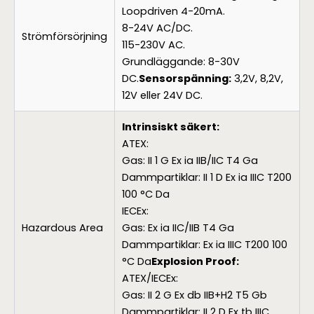
Loopdriven 4-20mA.
8-24V AC/DC.
Strömförsörjning
115-230V AC.
Grundläggande: 8-30V
DC.
Sensorspänning:
3,2V, 8,2V,
12V eller 24V DC.
Intrinsiskt säkert:
ATEX:
Gas: II 1 G Ex ia IIB/IIC T4 Ga
Dammpartiklar: II 1 D Ex ia IIIC T200
100 °C Da
IECEx:
Hazardous Area
Gas: Ex ia IIC/IIB T4 Ga
Dammpartiklar: Ex ia IIIC T200 100
°C Da
Explosion Proof:
ATEX/IECEx:
Gas: II 2 G Ex db IIB+H2 T5 Gb
Dammpartiklar: II 2 D Ex tb IIIC