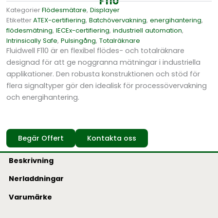
F110
Kategorier
Flödesmätare
,
Displayer
Etiketter
ATEX-certifiering
,
Batchövervakning
,
energihantering
,
flödesmätning
,
IECEx-certifiering
,
industriell automation
,
Intrinsically Safe
,
Pulsingång
,
Totalräknare
Fluidwell F110 är en flexibel flödes- och totalräknare
designad för att ge noggranna mätningar i industriella
applikationer. Den robusta konstruktionen och stöd för
flera signaltyper gör den idealisk för processövervakning
och energihantering.
Begär Offert
Kontakta oss
Beskrivning
Nerladdningar
Varumärke