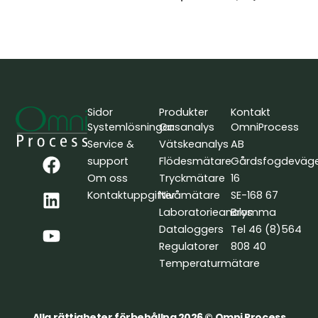
Sidor
Produkter
Kontakt
Systemlösningar
Gasanalys
OmniProcess
Service &
Vätskeanalys
AB
F
L
Y
support
Flödesmätare
Gårdsfogdeväg
a
i
o
Om oss
Tryckmätare
16
c
n
u
Kontaktuppgifter
Nivåmätare
SE-168 67
e
k
t
Laboratorieanalys
Bromma
b
e
u
Dataloggers
Tel 46 (8)564
o
d
b
Regulatorer
808 40
o
i
e
Temperaturmätare
k
n
Alla rättigheter förbehållna 2026 © Omni Process