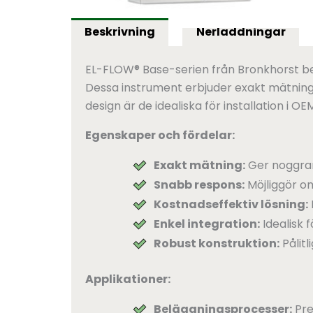
Beskrivning
Nerladdningar
EL-FLOW® Base-serien från Bronkhorst b
Dessa instrument erbjuder exakt mätning, 
design är de idealiska för installation i
Egenskaper och fördelar:
Exakt mätning:
Ger noggrann
Snabb respons:
Möjliggör om
Kostnadseffektiv lösning:
Enkel integration:
Idealisk 
Robust konstruktion:
Pålitl
Applikationer:
Beläggningsprocesser:
Pre