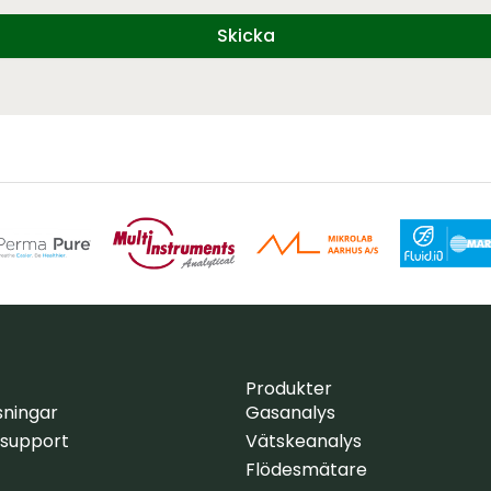
Skicka
Produkter
sningar
Gasanalys
 support
Vätskeanalys
Flödesmätare