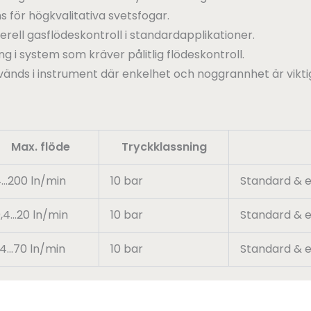
s för högkvalitativa svetsfogar.
rell gasflödeskontroll i standardapplikationer.
g i system som kräver pålitlig flödeskontroll.
änds i instrument där enkelhet och noggrannhet är viktig
Max. flöde
Tryckklassning
…200 ln/min
10 bar
Standard & e
,4…20 ln/min
10 bar
Standard & e
,4…70 ln/min
10 bar
Standard & e