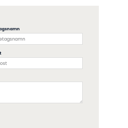
tagsnamn
t