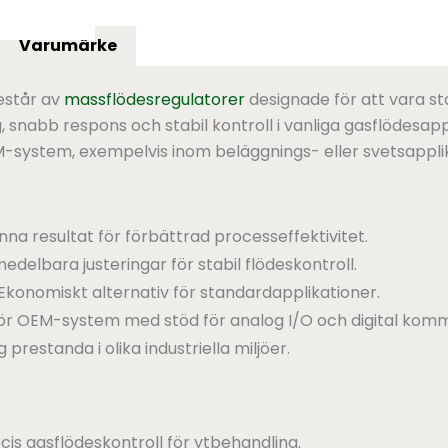
Varumärke
estår av
massflödesregulatorer
designade för att vara s
snabb respons och stabil kontroll i vanliga gasflödesapp
 OEM-system, exempelvis inom beläggnings- eller svetsappli
a resultat för förbättrad processeffektivitet.
edelbara justeringar för stabil flödeskontroll.
Ekonomiskt alternativ för standardapplikationer.
för OEM-system med stöd för analog I/O och digital komm
ig prestanda i olika industriella miljöer.
cis gasflödeskontroll för ytbehandling.