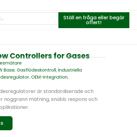
Ställ en fråga eller begär
offert!
w Controllers for Gases
desmätare
W Base
,
Gasflödeskontroll
,
Industriella
desregulator
,
OEM-integration
,
desregulatorer är standardiserade och
er noggrann mätning, snabb respons och
pplikationer.
ss