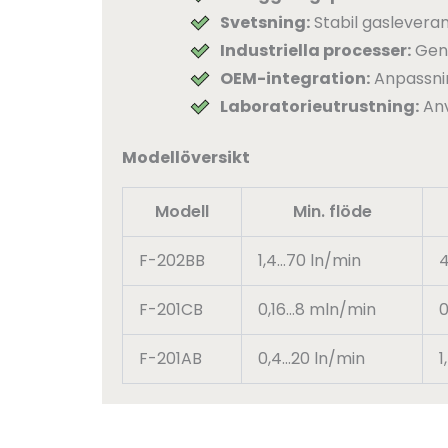
Svetsning:
Stabil gasleveran
Industriella processer:
Gene
OEM-integration:
Anpassnin
Laboratorieutrustning:
Anv
Modellöversikt
Modell
Min. flöde
F-202BB
1,4…70 ln/min
4
F-201CB
0,16…8 mln/min
0
F-201AB
0,4…20 ln/min
1