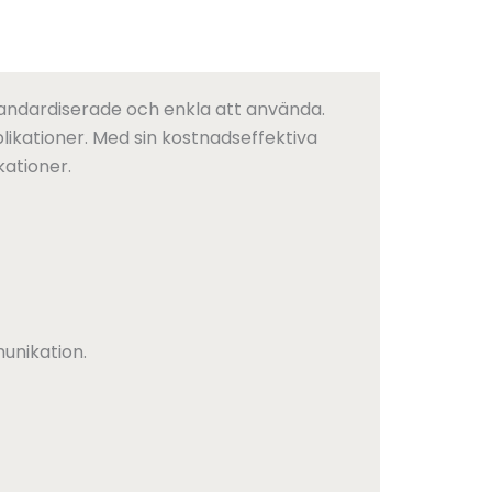
tandardiserade och enkla att använda.
likationer. Med sin kostnadseffektiva
kationer.
unikation.