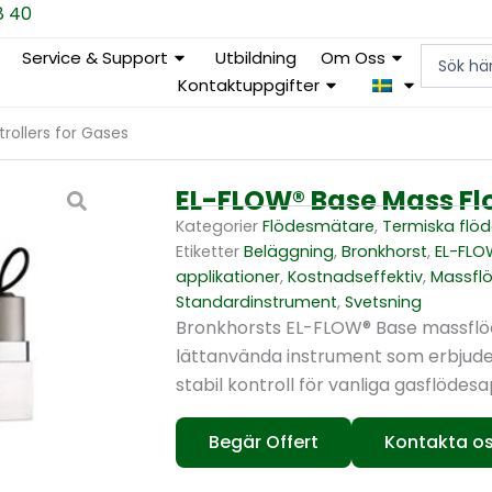
8 40
Search
Service & Support
Utbildning
Om Oss
...
Kontaktuppgifter
rollers for Gases
EL-FLOW® Base Mass Flo
Kategorier
Flödesmätare
,
Termiska flö
Etiketter
Beläggning
,
Bronkhorst
,
EL-FLO
applikationer
,
Kostnadseffektiv
,
Massflö
Standardinstrument
,
Svetsning
Bronkhorsts EL-FLOW® Base massflö
lättanvända instrument som erbjud
stabil kontroll för vanliga gasflödesa
Begär Offert
Kontakta o