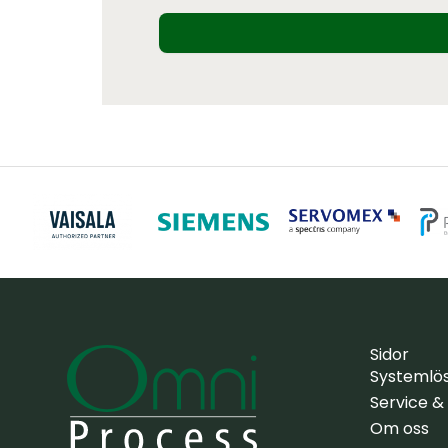
Sidor
Systemlö
Service &
Om oss