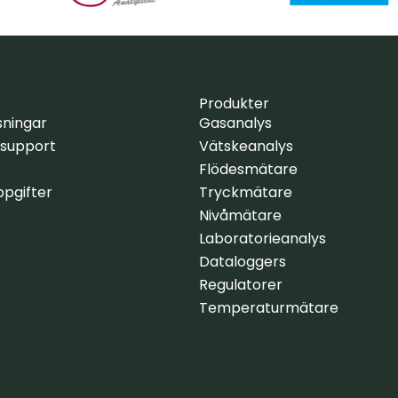
Produkter
sningar
Gasanalys
 support
Vätskeanalys
Flödesmätare
pgifter
Tryckmätare
Nivåmätare
Laboratorieanalys
Dataloggers
Regulatorer
Temperaturmätare