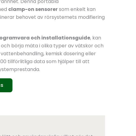
rannhet. Denna portabla
 med
clamp-on sensorer
som enkelt kan
liminerar behovet av rörsystemets modifiering
rogramvara och installationsguide
, kan
 och börja mäta i olika typer av vätskor och
 vattenbehandling, kemisk dosering eller
tillförlitliga data som hjälper till att
systemprestanda.
ss