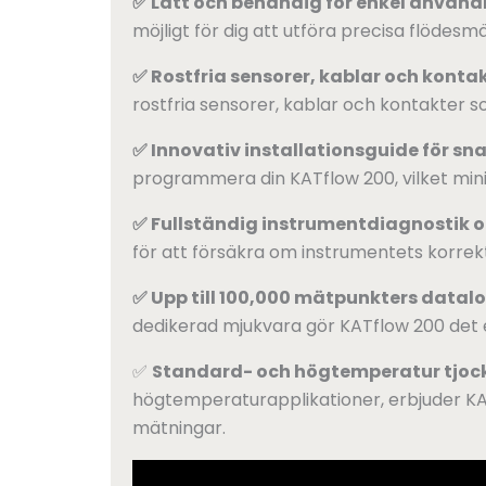
✅ Lätt och behändig för enkel använ
möjligt för dig att utföra precisa flödes
✅ Rostfria sensorer, kablar och konta
rostfria sensorer, kablar och kontakter som
✅ Innovativ installationsguide för sn
programmera din KATflow 200, vilket mini
✅ Fullständig instrumentdiagnostik o
för att försäkra om instrumentets korrekt
✅ Upp till 100,000 mätpunkters datal
dedikerad mjukvara gör KATflow 200 det e
✅
Standard- och högtemperatur tjock
högtemperaturapplikationer, erbjuder KATf
mätningar.