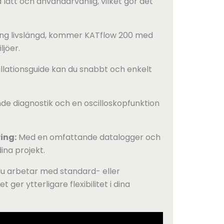
lätt och användarvänlig, vilket gör det
lång livslängd, kommer KATflow 200 med
ljöer.
llationsguide kan du snabbt och enkelt
e diagnostik och en oscilloskopfunktion
ing:
Med en omfattande datalogger och
ina projekt.
u arbetar med standard- eller
er ytterligare flexibilitet i dina