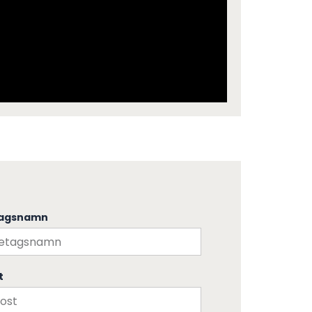
tagsnamn
t