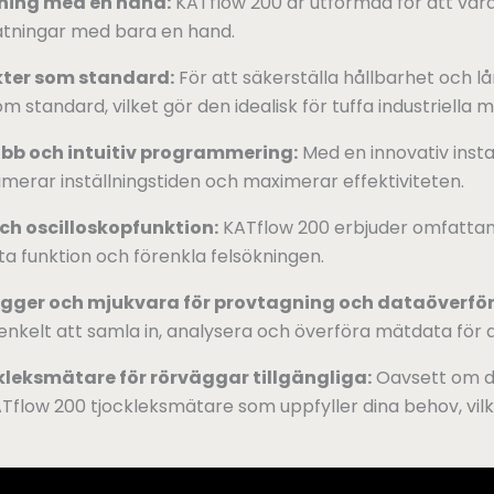
dning med en hand:
KATflow 200 är utformad för att vara 
mätningar med bara en hand.
kter som standard:
För att säkerställa hållbarhet och 
 standard, vilket gör den idealisk för tuffa industriella mi
abb och intuitiv programmering:
Med en innovativ insta
merar inställningstiden och maximerar effektiviteten.
ch oscilloskopfunktion:
KATflow 200 erbjuder omfattand
a funktion och förenkla felsökningen.
ogger och mjukvara för provtagning och dataöverför
nkelt att samla in, analysera och överföra mätdata för d
leksmätare för rörväggar tillgängliga:
Oavsett om d
low 200 tjockleksmätare som uppfyller dina behov, vilket g