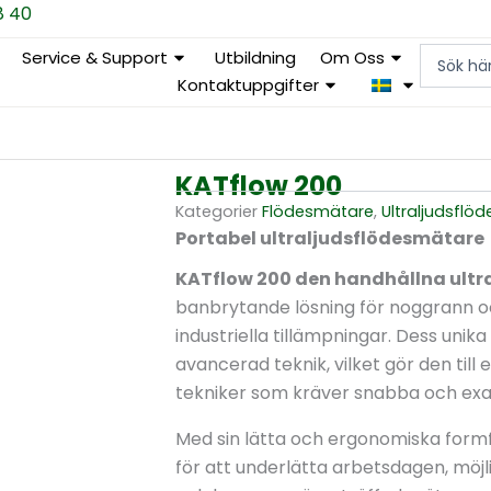
8 40
Search
Service & Support
Utbildning
Om Oss
...
Kontaktuppgifter
KATflow 200
Kategorier
Flödesmätare
,
Ultraljuds­fl
Portabel ultraljudsflödesmätare
KATflow 200 den handhållna ult
banbrytande lösning för noggrann och
industriella tillämpningar. Dess un
avancerad teknik, vilket gör den till
tekniker som kräver snabba och exak
Med sin lätta och ergonomiska formf
för att underlätta arbetsdagen, möj