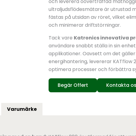
och leverera oöverträffad mätnogg
ultraljudsflödesmätare är utrustad
fästas på utsidan av röret, vilket e
och minimerar driftstörningar.
Tack vare
Katronics innovativa p
användare snabbt ställa in sin enhet
applikationer. Oavsett om det gäller
energihantering, levererar KATflow 200 
optimera processer och förbättra 
Begär Offert
Kontakta o
Varumärke