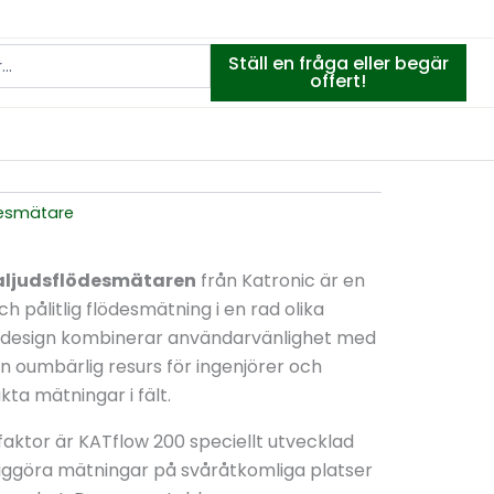
Ställ en fråga eller begär
offert!
ödesmätare
raljudsflödesmätaren
från Katronic är en
 pålitlig flödesmätning i en rad olika
ika design kombinerar användarvänlighet med
 en oumbärlig resurs för ingenjörer och
ta mätningar i fält.
aktor är KATflow 200 speciellt utvecklad
liggöra mätningar på svåråtkomliga platser