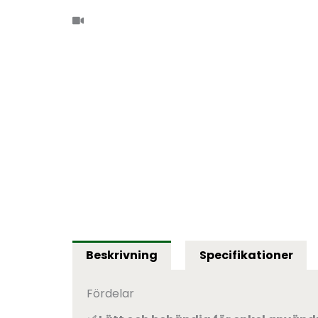
Öppna
popup-
fönster
med
video
Beskrivning
Specifikationer
Fördelar