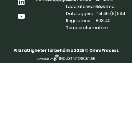
e
k
t
Laboratorieanalys
Bromma
b
e
u
Dataloggers
Tel 46 (8)564
o
d
b
Regulatorer
808 40
o
i
e
Temperaturmätare
k
n
Alla rättigheter förbehållna 2026 © Omni Process