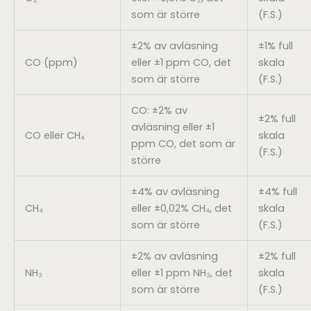
som är större
(F.S.)
±2% av avläsning
±1% full
CO (ppm)
eller ±1 ppm CO, det
skala
som är större
(F.S.)
CO: ±2% av
±2% full
avläsning eller ±1
CO eller CH₄
skala
ppm CO, det som är
(F.S.)
större
±4% av avläsning
±4% full
CH₄
eller ±0,02% CH₄, det
skala
som är större
(F.S.)
±2% av avläsning
±2% full
NH₃
eller ±1 ppm NH₃, det
skala
som är större
(F.S.)