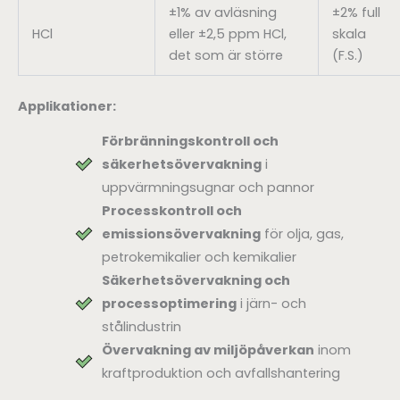
±1% av avläsning
±2% full
HCl
eller ±2,5 ppm HCl,
skala
det som är större
(F.S.)
Applikationer:
Förbränningskontroll och
säkerhetsövervakning
i
uppvärmningsugnar och pannor
Processkontroll och
emissionsövervakning
för olja, gas,
petrokemikalier och kemikalier
Säkerhetsövervakning och
processoptimering
i järn- och
stålindustrin
Övervakning av miljöpåverkan
inom
kraftproduktion och avfallshantering