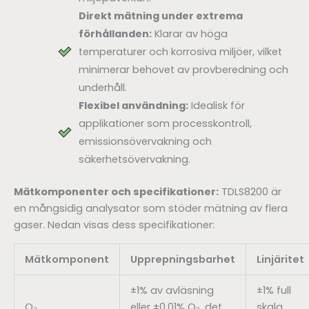
Direkt mätning under extrema
förhållanden:
Klarar av höga
temperaturer och korrosiva miljöer, vilket
minimerar behovet av provberedning och
underhåll.
Flexibel användning:
Idealisk för
applikationer som processkontroll,
emissionsövervakning och
säkerhetsövervakning.
Mätkomponenter och specifikationer:
TDLS8200 är
en mångsidig analysator som stöder mätning av flera
gaser. Nedan visas dess specifikationer:
Mätkomponent
Upprepningsbarhet
Linjäritet
±1% av avläsning
±1% full
O₂
eller ±0,01% O₂, det
skala