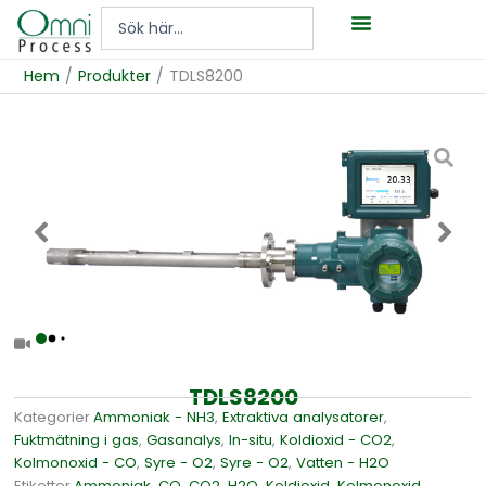
Hoppa
Search
till
...
innehåll
Hem
/
Produkter
/
TDLS8200
Öppna
popup-
fönster
med
video
TDLS8200
Kategorier
Ammoniak - NH3
,
Extraktiva analysatorer
,
Fuktmätning i gas
,
Gasanalys
,
In-situ
,
Koldioxid - CO2
,
Kolmonoxid - CO
,
Syre - O2
,
Syre - O2
,
Vatten - H2O
Etiketter
Ammoniak
,
CO
,
CO2
,
H2O
,
Koldioxid
,
Kolmonoxid
,