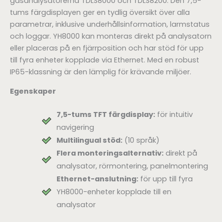
gasanalysatorerna TDLS8000 och TDLS8200. Den 7,5-
tums färgdisplayen ger en tydlig översikt över alla
parametrar, inklusive underhållsinformation, larmstatus
och loggar. YH8000 kan monteras direkt på analysatorn
eller placeras på en fjärrposition och har stöd för upp
till fyra enheter kopplade via Ethernet. Med en robust
IP65-klassning är den lämplig för krävande miljöer.
Egenskaper
7,5-tums TFT färgdisplay:
för intuitiv
navigering
Multilingual stöd:
(10 språk)
Flera monteringsalternativ:
direkt på
analysator, rörmontering, panelmontering
Ethernet-anslutning:
för upp till fyra
YH8000-enheter kopplade till en
analysator