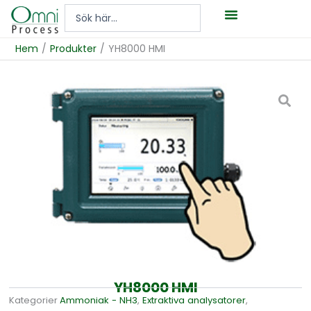
Hoppa
Search
till
...
innehåll
Hem
/
Produkter
/
YH8000 HMI
YH8000 HMI
Kategorier
Ammoniak - NH3
,
Extraktiva analysatorer
,