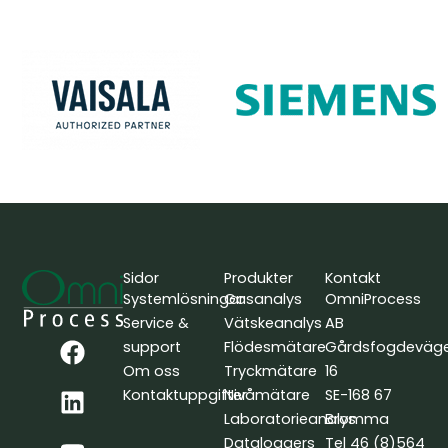
Sidor
Produkter
Kontakt
Systemlösningar
Gasanalys
OmniProcess
Service &
Vätskeanalys
AB
F
L
Y
support
Flödesmätare
Gårdsfogdeväg
a
i
o
Om oss
Tryckmätare
16
c
n
u
Kontaktuppgifter
Nivåmätare
SE-168 67
e
k
t
Laboratorieanalys
Bromma
b
e
u
Dataloggers
Tel 46 (8)564