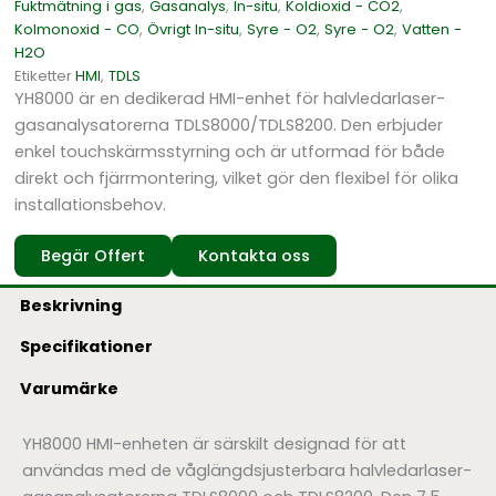
Fuktmätning i gas
,
Gasanalys
,
In-situ
,
Koldioxid - CO2
,
Kolmonoxid - CO
,
Övrigt In-situ
,
Syre - O2
,
Syre - O2
,
Vatten -
H2O
Etiketter
HMI
,
TDLS
YH8000 är en dedikerad HMI-enhet för halvledarlaser-
gasanalysatorerna TDLS8000/TDLS8200. Den erbjuder
enkel touchskärmsstyrning och är utformad för både
direkt och fjärrmontering, vilket gör den flexibel för olika
installationsbehov.
Begär Offert
Kontakta oss
Beskrivning
Specifikationer
Varumärke
YH8000 HMI-enheten är särskilt designad för att
användas med de våglängdsjusterbara halvledarlaser-