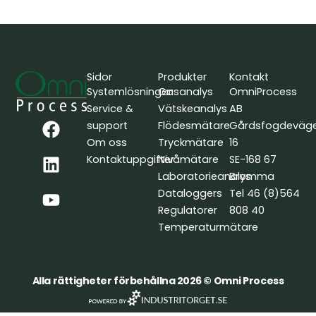
Sidor
Produkter
Kontakt
Systemlösningar
Gasanalys
OmniProcess
Service &
Vätskeanalys
AB
F
L
Y
support
Flödesmätare
Gårdsfogdeväg
a
i
o
Om oss
Tryckmätare
16
c
n
u
Kontaktuppgifter
Nivåmätare
SE-168 67
e
k
t
Laboratorieanalys
Bromma
b
e
u
Dataloggers
Tel 46 (8)564
o
d
b
Regulatorer
808 40
o
i
e
Temperaturmätare
k
n
Alla rättigheter förbehållna 2026 © Omni Process