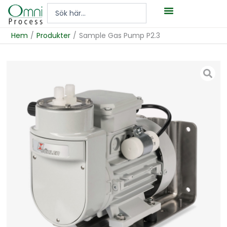
Hoppa
Search
till
...
innehåll
Hem
/
Produkter
/
Sample Gas Pump P2.3