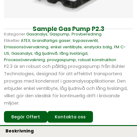
Sample Gas Pump P2.3
Kategorier
Gasanalys
,
Gaspump
,
Provberedning
Etiketter
ATEX
,
brandfarliga gaser
,
bypassventil
,
Emissionsövervakning
,
enkel ventilbyte
,
enstycks bälg
,
FM C-
US
,
Gasanalys
,
låg ljudnivå
,
lång livslängd
,
Processövervakning
,
provgaspump
,
robust konstruktion
P2.3 är en robust och pålitlig provgaspump från Bühler
Technologies, designad för att effektivt transportera
provgas med kondensat i gasanalysapplikationer. Den
erbjuder enkel ventilbyte, låg ljudnivå och lång livslängd,
vilket gör den idealisk för kontinuerlig drift i krävande
miljöer.
Begär Offert
Kontakta oss
Beskrivning