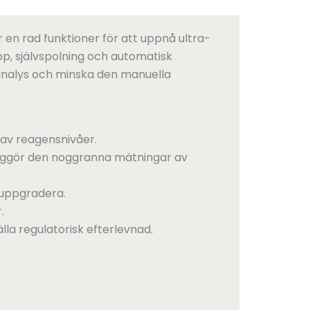
n rad funktioner för att uppnå ultra-
p, självspolning och automatisk
analys och minska den manuella
 av reagensnivåer.
liggör den noggranna mätningar av
 uppgradera.
.
a regulatorisk efterlevnad.