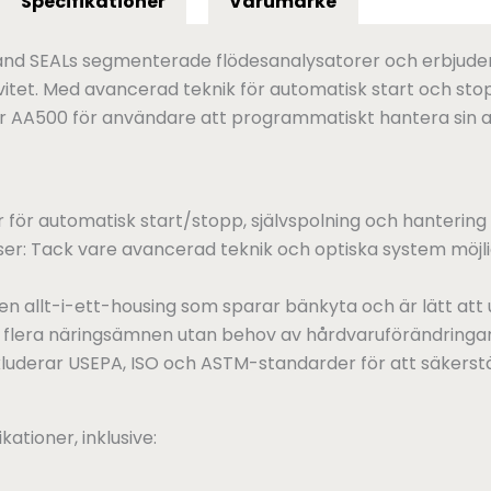
Specifikationer
Varumärke
d SEALs segmenterade flödesanalysatorer och erbjuder e
itet. Med avancerad teknik för automatisk start och stop
ör AA500 för användare att programmatiskt hantera sin 
 för automatisk start/stopp, självspolning och hantering
ser: Tack vare avancerad teknik och optiska system möj
n allt-i-ett-housing som sparar bänkyta och är lätt att
av flera näringsämnen utan behov av hårdvaruförändringar
derar USEPA, ISO och ASTM-standarder för att säkerställ
ationer, inklusive: