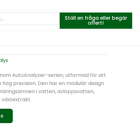
Ställ en fråga eller begär
offert!
alys
inom AutoAnalyzer-serien, utformad för att
h hög precision. Den har en modulär design
 näringsämnen i vatten, avloppsvatten,
 växtextrakt.
ss