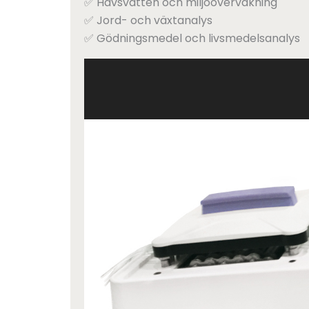
✅ Havsvatten och miljöövervakning
✅ Jord- och växtanalys
✅ Gödningsmedel och livsmedelsanalys
Videospelare