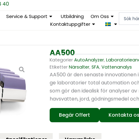
8 40
Search
Service & Support
Utbildning
Om Oss
...
Kontaktuppgifter
AA500
Kategorier
AutoAnalyzer
,
Laboratoriean
Etiketter
Närsalter
,
SFA
,
Vattenanalys
AA500 är den senaste innovationen 
ge laboratorier total automation oc
som gör den idealisk för analyser av
havsvatten, jord, gödningsmedel och
Begär Offert
Kontakta o