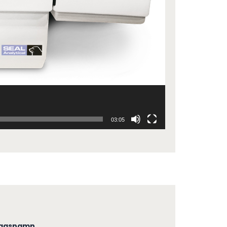
03:05
tagsnamn