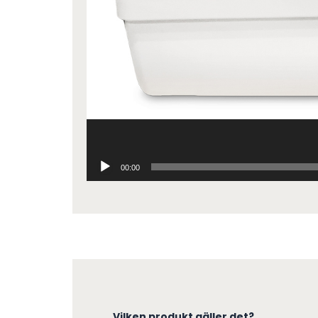
00:00
Vilken produkt gäller det?