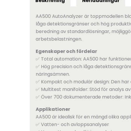
Beskrivning
Nerladdningar
AA500 AutoAnalyzer är toppmodellen blan
låga detektionsgränser och hög produktiv
beredning av standardlösningar, möjligg
arbetsbelastningen.
Egenskaper och fördelar
✅ Total automation: AA500 har funktioner
✅ Hög precision och låga detektionsgrän
näringsämnen.
✅ Kompakt och modulär design: Den har e
✅ Multitest manifolder: Stöd för analys 
✅ Över 700 dokumenterade metoder: Inklu
Applikationer
AA500 är idealisk för en mängd olika applik
✅ Vatten- och avloppsanalyser