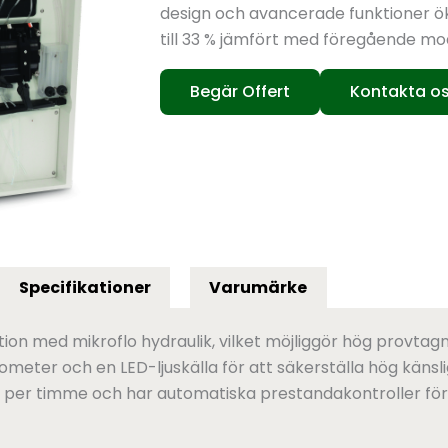
design och avancerade funktioner ö
till 33 % jämfört med föregående mod
Begär Offert
Kontakta o
Specifikationer
Varumärke
on med mikroflo hydraulik, vilket möjliggör hög provtag
tometer och en LED-ljuskälla för att säkerställa hög kän
 per timme och har automatiska prestandakontroller för 