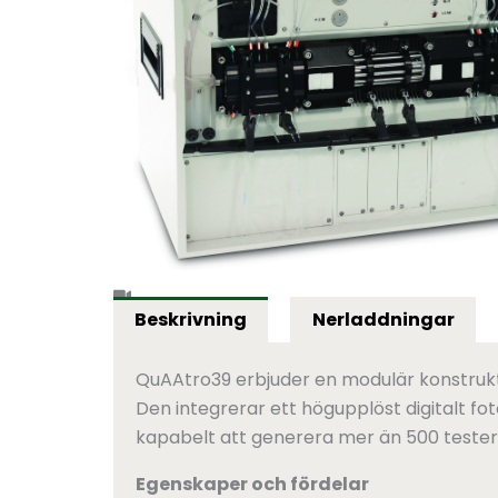
Beskrivning
Nerladdningar
QuAAtro39 erbjuder en modulär konstrukti
Den integrerar ett högupplöst digitalt fo
kapabelt att generera mer än 500 tester
Egenskaper och fördelar