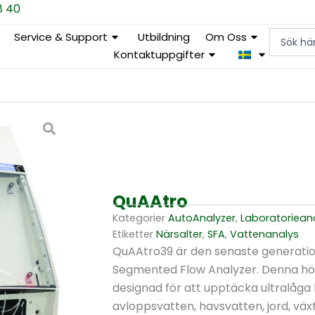
8 40
Search
Service & Support
Utbildning
Om Oss
...
Kontaktuppgifter
QuAAtro
Kategorier
AutoAnalyzer
,
Laboratoriean
Etiketter
Närsalter
,
SFA
,
Vattenanalys
QuAAtro39 är den senaste generatio
Segmented Flow Analyzer. Denna hö
designad för att upptäcka ultralåga
avloppsvatten, havsvatten, jord, väx