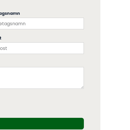
tagsnamn
t