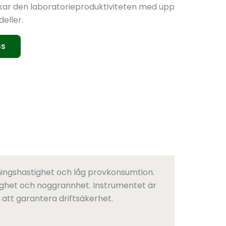
kar den laboratorieproduktiviteten med upp
eller.
ss
ningshastighet och låg provkonsumtion.
slighet och noggrannhet. Instrumentet är
att garantera driftsäkerhet.