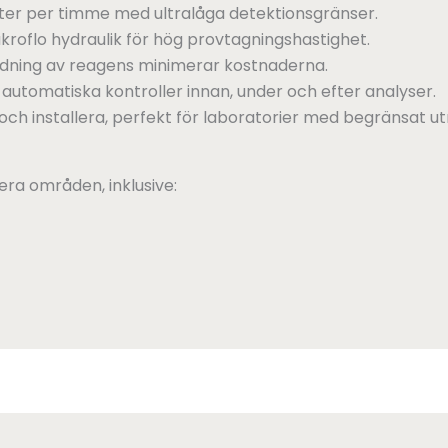
ter per timme med ultralåga detektionsgränser.
akroflo hydraulik för hög provtagningshastighet.
ndning av reagens minimerar kostnaderna.
 automatiska kontroller innan, under och efter analyser.
och installera, perfekt för laboratorier med begränsat 
era områden, inklusive: