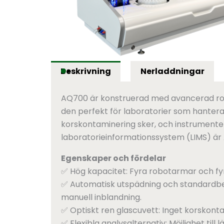
Beskrivning
Nerladdningar
AQ700 är konstruerad med avancerad robot
den perfekt för laboratorier som hantera
korskontaminering sker, och instrumentet
laboratorieinformationssystem (LIMS) är 
Egenskaper och fördelar
✅ Hög kapacitet: Fyra robotarmar och fy
✅ Automatisk utspädning och standardbe
manuell inblandning.
✅ Optiskt ren glascuvett: Inget korskon
✅ Flexibla analysalternativ: Möjlighet til