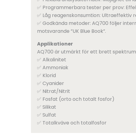
✅ Programmerbara tester per prov: Effekti
✅ Låg reagenskonsumtion: Ultraeffektiv 
✅ Godkända metoder: AQ700 följer interna
motsvarande ”UK Blue Book”.
Applikationer
AQ700 är utmärkt för ett brett spektrum a
✅ Alkalinitet
✅ Ammoniak
✅ Klorid
✅ Cyanider
✅ Nitrat/Nitrit
✅ Fosfat (orto och totalt fosfor)
✅ Silikat
✅ Sulfat
✅ Totalkväve och totalfosfor