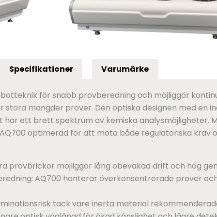
Specifikationer
Varumärke
teknik för snabb provberedning och möjliggör kontinuerl
r stora mängder prover. Den optiska designen med en iner
 har ett brett spektrum av kemiska analysmöjligheter. M
AQ700 optimerad för att möta både regulatoriska krav oc
ra provbrickor möjliggör lång obevakad drift och hög g
redning: AQ700 hanterar överkonsentrerade prover och 
taminationsrisk tack vare inerta material rekommenderad
l längre optisk väglängd för ökad känslighet och lägre dete