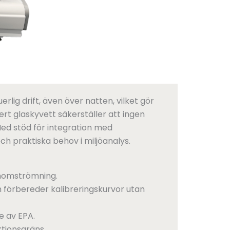
ig drift, även över natten, vilket gör
t glaskyvett säkerställer att ingen
ed stöd för integration med
h praktiska behov i miljöanalys.
enomströmning.
förbereder kalibreringskurvor utan
e av EPA.
ktionsgräns.