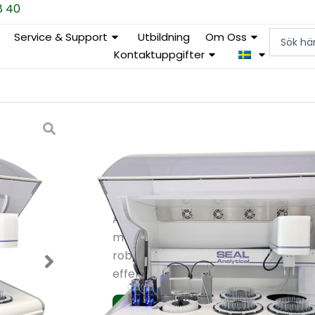
8 40
Search
Service & Support
Utbildning
Om Oss
...
Kontaktuppgifter
AQ700
Kategorier
Diskreta analysatorer
,
Labora
Etiketter
Diskreta analysatorer
,
Jordanal
AQ700 är SEAL Analytical’s högkapac
möta kraven hos miljölaboratorier
robotarmar och fyra provbrickor er
effektiv automatisering för analys a
Begär Offert
Kontakta o