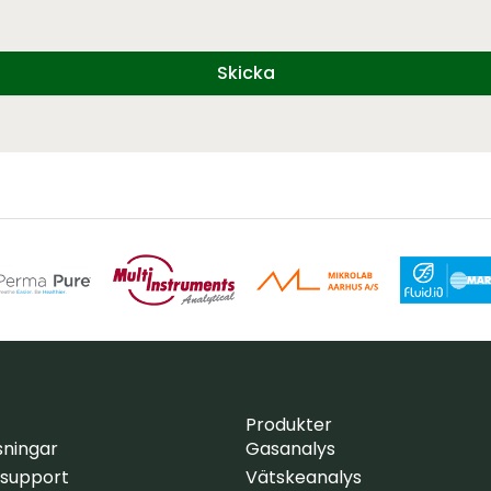
Skicka
Produkter
sningar
Gasanalys
 support
Vätskeanalys