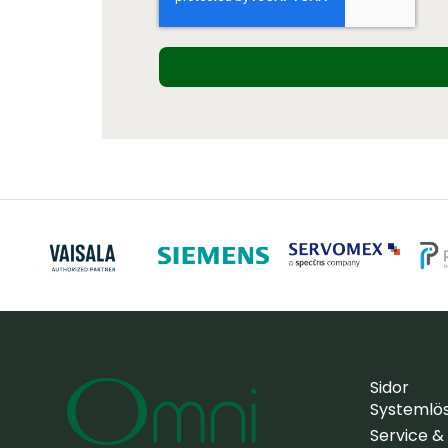
Sidor
Systemlö
Service &