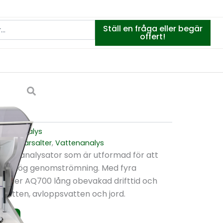
Ställ en fråga eller begär
offert!
torieanalys
yser
,
Närsalter
,
Vattenanalys
itetsanalysator som är utformad för att
 med hög genomströmning. Med fyra
bjuder AQ700 lång obevakad drifttid och
v vatten, avloppsvatten och jord.
ss