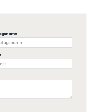
tagsnamn
t