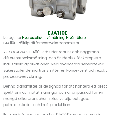
EJA110E
Kategorier
Hydrostatisk nivåmätning
,
Nivåmätare
EJA110E: Pålitlig differenstryckstransmitter
YOKOGAWAs EJA110E erbjuder robust och noggrann
differenstrycksmätning, och är idealisk för komplexa
industriella applikationer. Med avancerad sensorteknik
säkerställer denna transmitter en konsekvent och exakt
processövervakning.
Denna transmitter är designad för att hantera ett brett
spektrum av mätutmaningar och är anpassad för en
mängd olika branscher, inklusive olja och gas,
petrokemikalier och kraftproduktion.
För mer information om hur EJA110E kan optimera din