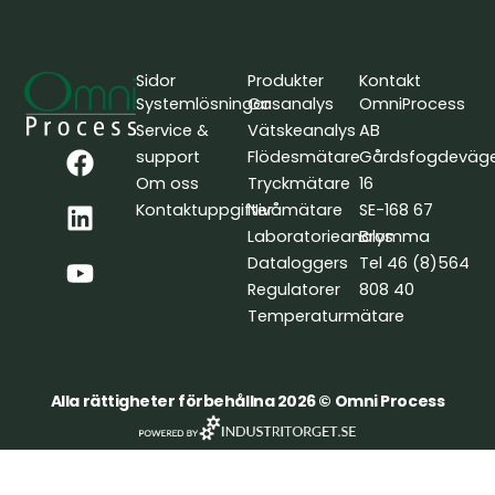
Sidor
Produkter
Kontakt
Systemlösningar
Gasanalys
OmniProcess
Service &
Vätskeanalys
AB
F
L
Y
support
Flödesmätare
Gårdsfogdeväg
a
i
o
Om oss
Tryckmätare
16
c
n
u
Kontaktuppgifter
Nivåmätare
SE-168 67
e
k
t
Laboratorieanalys
Bromma
b
e
u
Dataloggers
Tel 46 (8)564
o
d
b
Regulatorer
808 40
o
i
e
Temperaturmätare
k
n
Alla rättigheter förbehållna 2026 © Omni Process