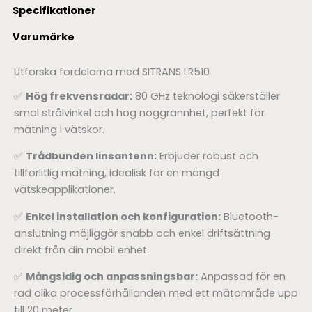
Specifikationer
Varumärke
Utforska fördelarna med SITRANS LR510
✅
Hög frekvensradar:
80 GHz teknologi säkerställer
smal strålvinkel och hög noggrannhet, perfekt för
mätning i vätskor.
✅
Trådbunden linsantenn:
Erbjuder robust och
tillförlitlig mätning, idealisk för en mängd
vätskeapplikationer.
✅
Enkel installation och konfiguration:
Bluetooth-
anslutning möjliggör snabb och enkel driftsättning
direkt från din mobil enhet.
✅
Mångsidig och anpassningsbar:
Anpassad för en
rad olika processförhållanden med ett mätområde upp
till 20 meter.