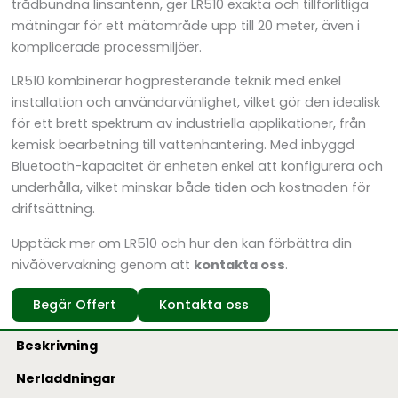
trådbundna linsantenn, ger LR510 exakta och tillförlitliga
mätningar för ett mätområde upp till 20 meter, även i
komplicerade processmiljöer.
LR510 kombinerar högpresterande teknik med enkel
installation och användarvänlighet, vilket gör den idealisk
för ett brett spektrum av industriella applikationer, från
kemisk bearbetning till vattenhantering. Med inbyggd
Bluetooth-kapacitet är enheten enkel att konfigurera och
underhålla, vilket minskar både tiden och kostnaden för
driftsättning.
Upptäck mer om LR510 och hur den kan förbättra din
nivåövervakning genom att
kontakta oss
.
Begär Offert
Kontakta oss
Beskrivning
Nerladdningar