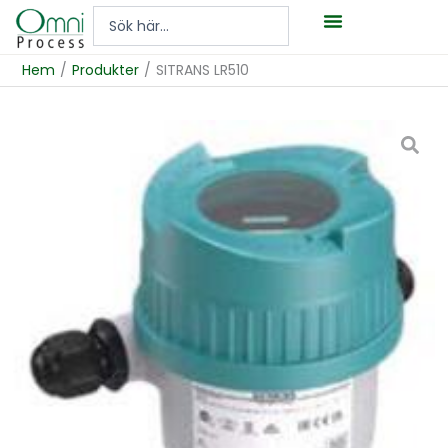
Hoppa
Search
till
...
innehåll
Hem
/
Produkter
/
SITRANS LR510