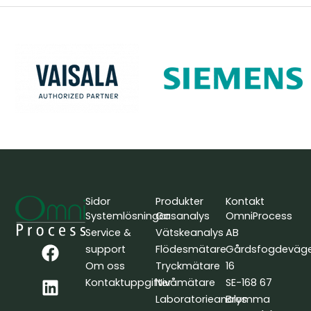
Sidor
Produkter
Kontakt
Systemlösningar
Gasanalys
OmniProcess
Service &
Vätskeanalys
AB
F
L
Y
support
Flödesmätare
Gårdsfogdeväg
a
i
o
Om oss
Tryckmätare
16
c
n
u
Kontaktuppgifter
Nivåmätare
SE-168 67
e
k
t
Laboratorieanalys
Bromma