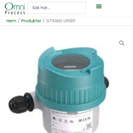
Hoppa
Search
till
...
innehåll
Hem
/
Produkter
/
SITRANS LR580