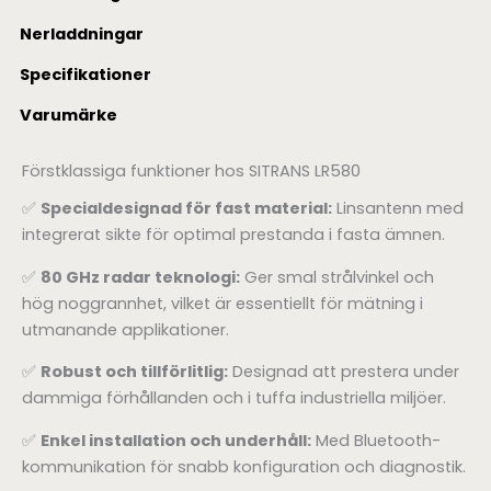
Nerladdningar
Specifikationer
Varumärke
Förstklassiga funktioner hos SITRANS LR580
✅
Specialdesignad för fast material:
Linsantenn med
integrerat sikte för optimal prestanda i fasta ämnen.
✅
80 GHz radar teknologi:
Ger smal strålvinkel och
hög noggrannhet, vilket är essentiellt för mätning i
utmanande applikationer.
✅
Robust och tillförlitlig:
Designad att prestera under
dammiga förhållanden och i tuffa industriella miljöer.
✅
Enkel installation och underhåll:
Med Bluetooth-
kommunikation för snabb konfiguration och diagnostik.