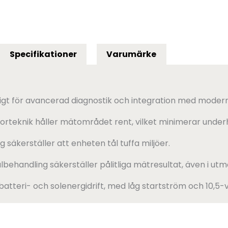
Specifikationer
Varumärke
igt för avancerad diagnostik och integration med moder
orteknik håller mätområdet rent, vilket minimerar under
g säkerställer att enheten tål tuffa miljöer.
behandling säkerställer pålitliga mätresultat, även i ut
atteri- och solenergidrift, med låg startström och 10,5-vo