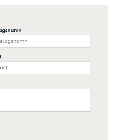
tagsnamn
t