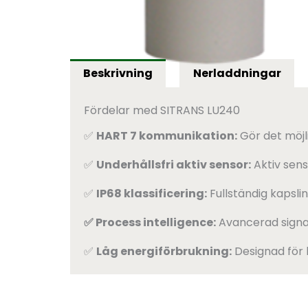
Beskrivning
Nerladdningar
Fördelar med SITRANS LU240
✅
HART 7 kommunikation:
Gör det möjl
✅
Underhållsfri aktiv sensor:
Aktiv sens
✅
IP68 klassificering:
Fullständig kapslin
✅ Process intelligence:
Avancerad signal
✅
Låg energiförbrukning:
Designad för b