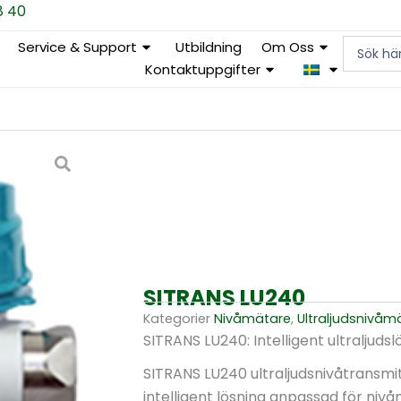
8 40
Search
Service & Support
Utbildning
Om Oss
...
Kontaktuppgifter
SITRANS LU240
Kategorier
Nivåmätare
,
Ultraljudsnivåm
SITRANS LU240: Intelligent ultraljuds
SITRANS LU240 ultraljudsnivåtransmi
intelligent lösning anpassad för nivå