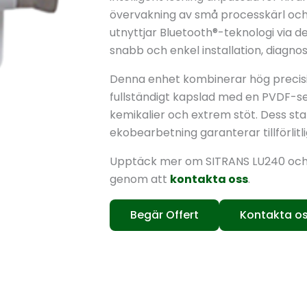
övervakning av små processkärl och 
utnyttjar Bluetooth®-teknologi via 
snabb och enkel installation, diagnos
Denna enhet kombinerar hög precisio
fullständigt kapslad med en PVDF-sen
kemikalier och extrem stöt. Dess st
ekobearbetning garanterar tillförlitl
Upptäck mer om SITRANS LU240 och 
genom att
kontakta oss
.
Begär Offert
Kontakta o