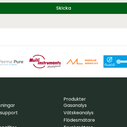
Skicka
Produkter
sningar
Gasanalys
 support
Vätskeanalys
Flödesmätare