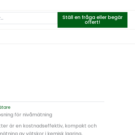
Ställ en fråga eller begär
offert!
ätare
lösning för nivåmätning
tter är en kostnadseffektiv, kompakt och
mätning av vätskor i kemisk lagring,