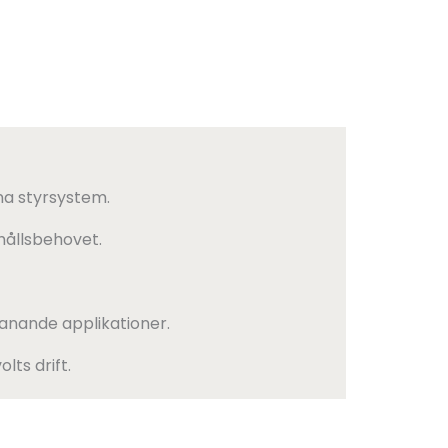
na styrsystem.
hållsbehovet.
manande applikationer.
lts drift.