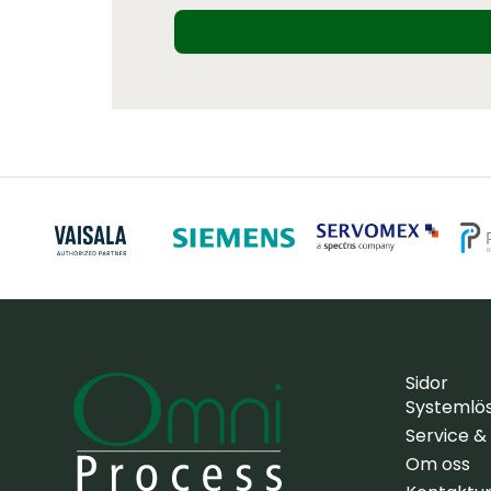
Sidor
Systemlö
Service &
Om oss