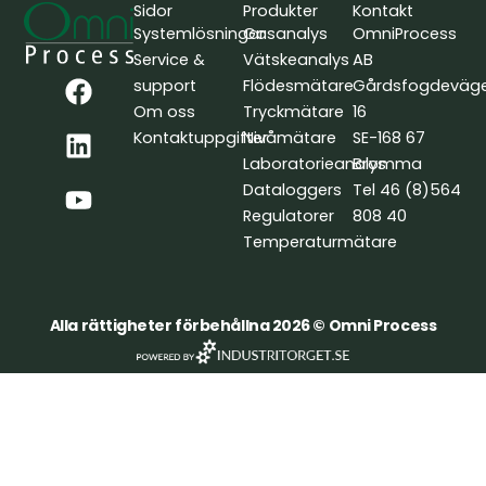
Sidor
Produkter
Kontakt
Systemlösningar
Gasanalys
OmniProcess
Service &
Vätskeanalys
AB
F
L
Y
support
Flödesmätare
Gårdsfogdeväg
a
i
o
Om oss
Tryckmätare
16
c
n
u
Kontaktuppgifter
Nivåmätare
SE-168 67
e
k
t
Laboratorieanalys
Bromma
b
e
u
Dataloggers
Tel 46 (8)564
o
d
b
Regulatorer
808 40
o
i
e
Temperaturmätare
k
n
Alla rättigheter förbehållna 2026 © Omni Process