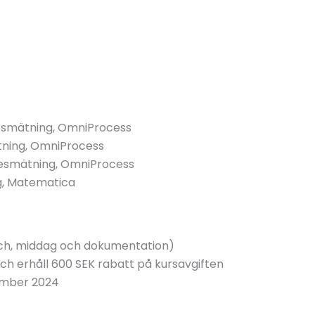
desmätning, OmniProcess
ätning, OmniProcess
desmätning, OmniProcess
g, Matematica
nch, middag och dokumentation)
och erhåll 600 SEK rabatt på kursavgiften
ember 2024