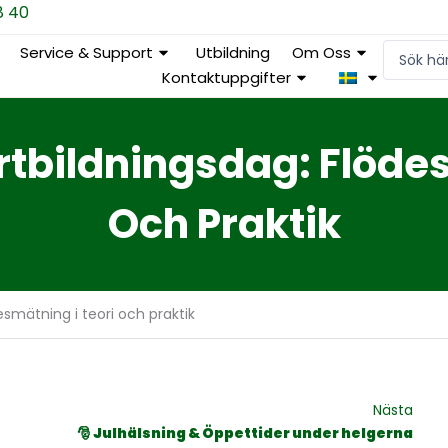
8 40
Search
Service & Support
Utbildning
Om Oss
...
Kontaktuppgifter
ortbildningsdag: Flöde
Och Praktik
desmätning i teori och praktik
Nästa
🎅 Julhälsning & Öppettider under helgerna