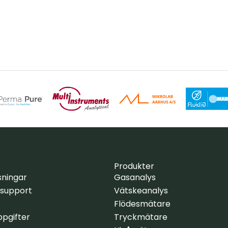
Produkter
sningar
Gasanalys
 support
Vätskeanalys
Flödesmätare
pgifter
Tryckmätare