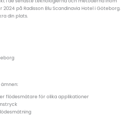
sikt i de senaste teknologierna och metoderna inom
 2024 på Radisson Blu Scandinavia Hotel i Göteborg.
a din plats.
teborg
e ämnen:
r flödesmätare för olika applikationer
enstryck
sflödesmätning