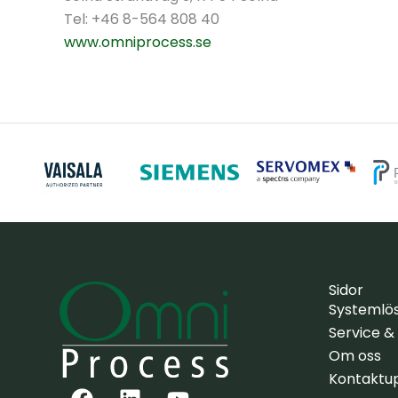
Tel: +46 8-564 808 40
www.omniprocess.se
Sidor
Systemlö
Service &
Om oss
Kontaktup
F
L
Y