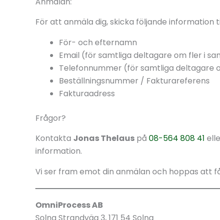
Anmälan:
För att anmäla dig, skicka följande information ti
För- och efternamn
Email (för samtliga deltagare om fler i
Telefonnummer (för samtliga deltagare 
Beställningsnummer / Fakturareferens
Fakturaadress
Frågor?
Kontakta
Jonas Thelaus
på
08-564 808 41
ell
information.
Vi ser fram emot din anmälan och hoppas att få 
OmniProcess AB
Solna Strandväg 3, 171 54 Solna