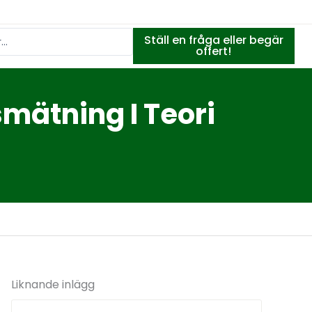
Ställ en fråga eller begär
offert!
smätning I Teori
Liknande inlägg