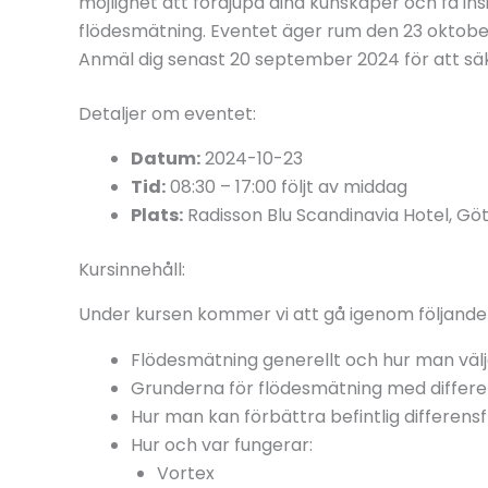
möjlighet att fördjupa dina kunskaper och få in
flödesmätning. Eventet äger rum den 23 oktober
Anmäl dig senast 20 september 2024 för att säkr
Detaljer om eventet:
Datum:
2024-10-23
Tid:
08:30 – 17:00 följt av middag
Plats:
Radisson Blu Scandinavia Hotel, Gö
Kursinnehåll:
Under kursen kommer vi att gå igenom följand
Flödesmätning generellt och hur man välje
Grunderna för flödesmätning med differ
Hur man kan förbättra befintlig differen
Hur och var fungerar:
Vortex