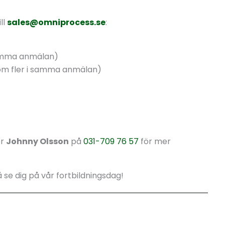
ll
sales@omniprocess.se
:
 samma anmälan)
om fler i samma anmälan)
er
Johnny Olsson
på
031-709 76 57
för mer
se dig på vår fortbildningsdag!