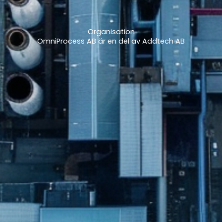
Organisation
OmniProcess AB är en del av Addtech AB