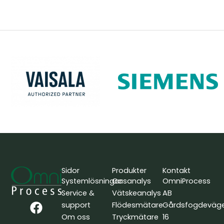
Sidor
Produkter
Kontakt
Systemlösningar
Gasanalys
OmniProcess
Service &
Vätskeanalys
AB
F
L
Y
support
Flödesmätare
Gårdsfogdeväg
a
i
o
Om oss
Tryckmätare
16