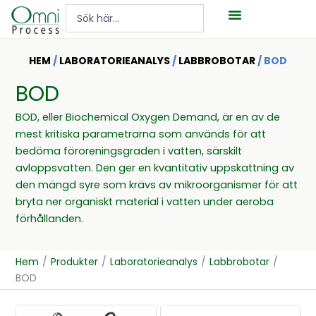
Hoppa
Search
till
...
innehåll
HEM
/
LABORATORIEANALYS
/
LABBROBOTAR
/ BOD
BOD
BOD, eller Biochemical Oxygen Demand, är en av de
mest kritiska parametrarna som används för att
bedöma föroreningsgraden i vatten, särskilt
avloppsvatten. Den ger en kvantitativ uppskattning av
den mängd syre som krävs av mikroorganismer för att
bryta ner organiskt material i vatten under aeroba
förhållanden.
Hem
/
Produkter
/
Laboratorieanalys
/
Labbrobotar
/
BOD