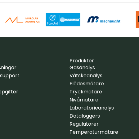
Produkter
sningar
Gasanalys
 support
Vätskeanalys
Flödesmätare
pgifter
Tryckmätare
Nivåmätare
Laboratorieanalys
Dataloggers
Regulatorer
Temperaturmätare