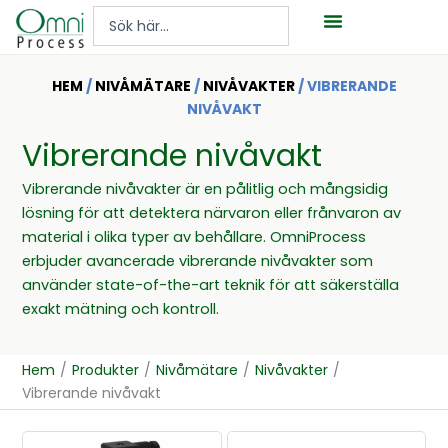
Hoppa
Search
till
...
innehåll
HEM
/
NIVÅMÄTARE
/
NIVÅVAKTER
/ VIBRERANDE
NIVÅVAKT
Vibrerande nivåvakt
Vibrerande nivåvakter är en pålitlig och mångsidig
lösning för att detektera närvaron eller frånvaron av
material i olika typer av behållare. OmniProcess
erbjuder avancerade vibrerande nivåvakter som
använder state-of-the-art teknik för att säkerställa
exakt mätning och kontroll.
Hem
/
Produkter
/
Nivåmätare
/
Nivåvakter
/
Vibrerande nivåvakt