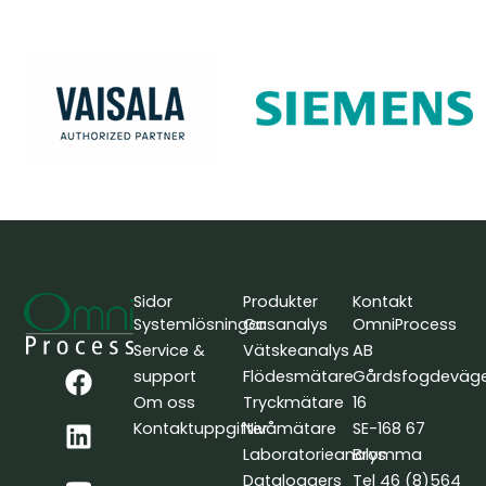
Sidor
Produkter
Kontakt
Systemlösningar
Gasanalys
OmniProcess
Service &
Vätskeanalys
AB
F
L
Y
support
Flödesmätare
Gårdsfogdeväg
a
i
o
Om oss
Tryckmätare
16
c
n
u
Kontaktuppgifter
Nivåmätare
SE-168 67
e
k
t
Laboratorieanalys
Bromma
b
e
u
Dataloggers
Tel 46 (8)564