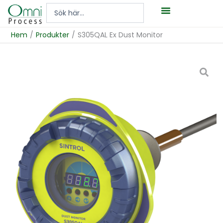
Hoppa
Search
till
...
innehåll
Hem
/
Produkter
/
S305QAL Ex Dust Monitor
Öppna
popup-
fönster
med
video