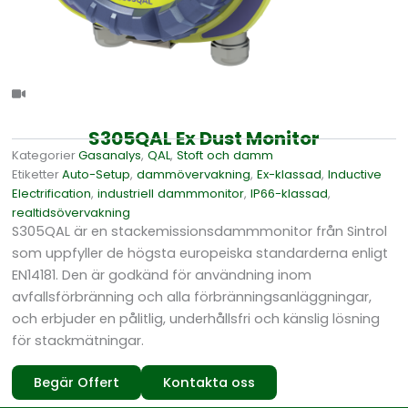
S305QAL Ex Dust Monitor
Kategorier
Gasanalys
,
QAL
,
Stoft och damm
Etiketter
Auto-Setup
,
dammövervakning
,
Ex-klassad
,
Inductive
Electrification
,
industriell dammmonitor
,
IP66-klassad
,
realtidsövervakning
S305QAL är en stackemissionsdammmonitor från Sintrol
som uppfyller de högsta europeiska standarderna enligt
EN14181. Den är godkänd för användning inom
avfallsförbränning och alla förbränningsanläggningar,
och erbjuder en pålitlig, underhållsfri och känslig lösning
för stackmätningar.
Begär Offert
Kontakta oss