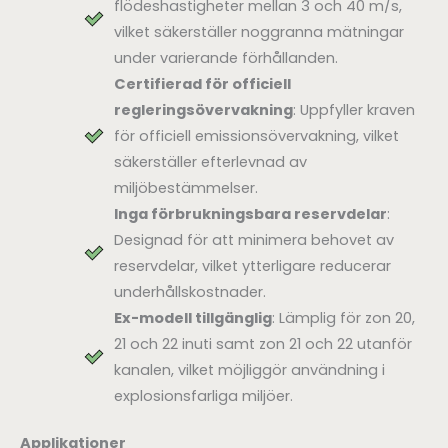
flödeshastigheter mellan 3 och 40 m/s,
vilket säkerställer noggranna mätningar
under varierande förhållanden.
Certifierad för officiell
regleringsövervakning
: Uppfyller kraven
för officiell emissionsövervakning, vilket
säkerställer efterlevnad av
miljöbestämmelser.
Inga förbrukningsbara reservdelar
:
Designad för att minimera behovet av
reservdelar, vilket ytterligare reducerar
underhållskostnader.
Ex-modell tillgänglig
: Lämplig för zon 20,
21 och 22 inuti samt zon 21 och 22 utanför
kanalen, vilket möjliggör användning i
explosionsfarliga miljöer.
Applikationer