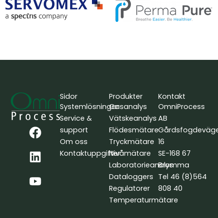
Sidor
Produkter
Kontakt
Systemlösningar
Gasanalys
OmniProcess
Service &
Vätskeanalys
AB
F
L
Y
support
Flödesmätare
Gårdsfogdeväg
a
i
o
Om oss
Tryckmätare
16
c
n
u
Kontaktuppgifter
Nivåmätare
SE-168 67
e
k
t
Laboratorieanalys
Bromma
b
e
u
Dataloggers
Tel 46 (8)564
o
d
b
Regulatorer
808 40
o
i
e
Temperaturmätare
k
n