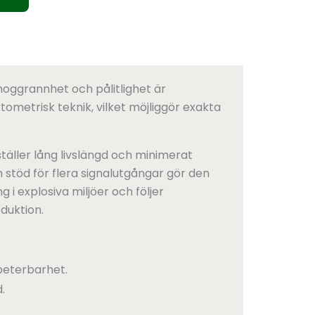
noggrannhet och pålitlighet är
metrisk teknik, vilket möjliggör exakta
rställer lång livslängd och minimerat
 stöd för flera signalutgångar gör den
 i explosiva miljöer och följer
oduktion.
peterbarhet.
.