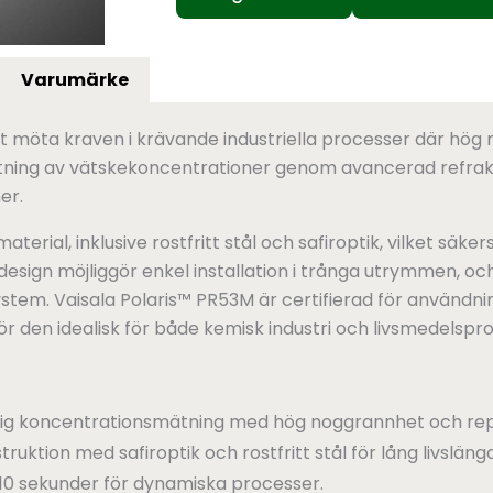
Varumärke
tt möta kraven i krävande industriella processer där hög 
tning av vätskekoncentrationer genom avancerad refrakto
er.
aterial, inklusive rostfritt stål och safiroptik, vilket säke
sign möjliggör enkel installation i trånga utrymmen, och
ystem. Vaisala Polaris™ PR53M är certifierad för användning
ör den idealisk för både kemisk industri och livsmedelspr
itlig koncentrationsmätning med hög noggrannhet och re
ruktion med safiroptik och rostfritt stål för lång livslängd
10 sekunder för dynamiska processer.