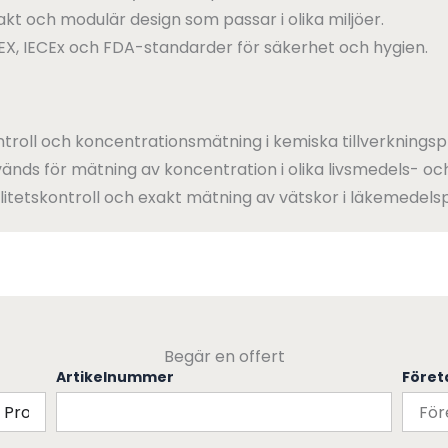
t och modulär design som passar i olika miljöer.
EX, IECEx och FDA-standarder för säkerhet och hygien.
roll och koncentrationsmätning i kemiska tillverkningsp
änds för mätning av koncentration i olika livsmedels- oc
itetskontroll och exakt mätning av vätskor i läkemedels
Begär en offert
Artikelnummer
Före