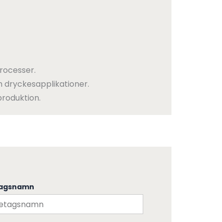
rocesser.
h dryckesapplikationer.
produktion.
tagsnamn