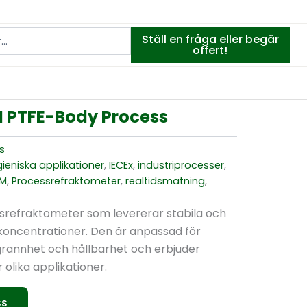
Ställ en fråga eller begär
offert!
M PTFE-Body Process
s
ieniska applikationer
,
IECEx
,
industriprocesser
,
3M
,
Processrefraktometer
,
realtidsmätning
,
ssrefraktometer som levererar stabila och
koncentrationer. Den är anpassad för
ggrannhet och hållbarhet och erbjuder
 olika applikationer.
ss