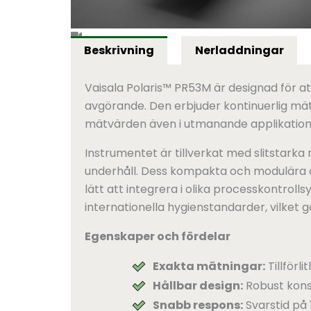
Beskrivning
Nerladdningar
Vaisala Polaris™ PR53M är designad för a
avgörande. Den erbjuder kontinuerlig mä
mätvärden även i utmanande applikation
Instrumentet är tillverkat med slitstarka m
underhåll. Dess kompakta och modulära de
lätt att integrera i olika processkontrolls
internationella hygienstandarder, vilket g
Egenskaper och fördelar
Exakta mätningar:
Tillförl
Hållbar design:
Robust konst
Snabb respons:
Svarstid på 