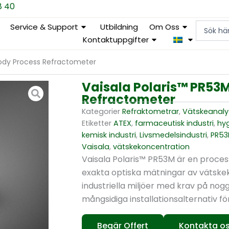
8 40
Search
Service & Support
Utbildning
Om Oss
...
Kontaktuppgifter
Body Process Refractometer
Vaisala Polaris™ PR53
Refractometer
Kategorier
Refraktometrar
,
Vätskeanaly
Etiketter
ATEX
,
farmaceutisk industri
,
hyg
kemisk industri
,
Livsmedelsindustri
,
PR5
Vaisala
,
vätskekoncentration
Vaisala Polaris™ PR53M är en proce
exakta optiska mätningar av vätske
industriella miljöer med krav på no
mångsidiga installationsalternativ för
Begär Offert
Kontakta o