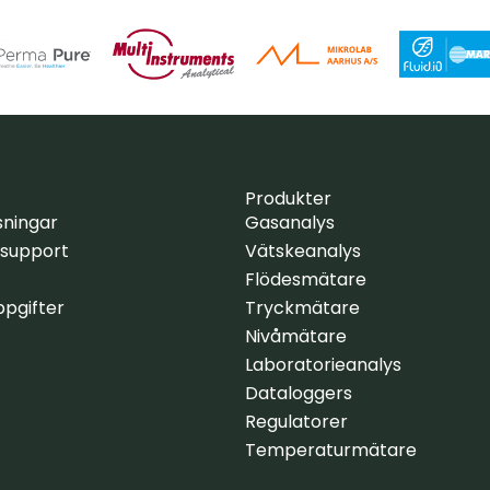
Produkter
sningar
Gasanalys
 support
Vätskeanalys
Flödesmätare
pgifter
Tryckmätare
Nivåmätare
Laboratorieanalys
Dataloggers
Regulatorer
Temperaturmätare