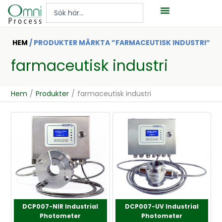
Hoppa
Search
till
...
innehåll
HEM
/ PRODUKTER MÄRKTA ”FARMACEUTISK INDUSTRI”
farmaceutisk industri
Hem
/
Produkter
/
farmaceutisk industri
DCP007-NIR Industrial
DCP007-UV Industrial
Photometer
Photometer