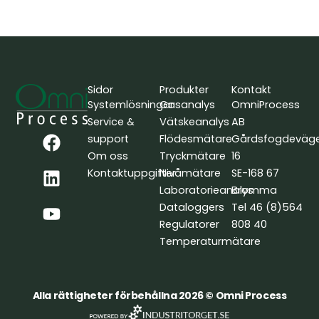
Sidor
Produkter
Kontakt
Systemlösningar
Gasanalys
OmniProcess
Service &
Vätskeanalys
AB
F
L
Y
support
Flödesmätare
Gårdsfogdeväg
a
i
o
Om oss
Tryckmätare
16
c
n
u
Kontaktuppgifter
Nivåmätare
SE-168 67
e
k
t
Laboratorieanalys
Bromma
b
e
u
Dataloggers
Tel 46 (8)564
o
d
b
Regulatorer
808 40
o
i
e
Temperaturmätare
k
n
Alla rättigheter förbehållna 2026 © Omni Process