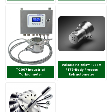
Vaisala Polaris™ PR53M
TC007 Industrial
PTFE-Body Process
Turbidimeter
Refractometer