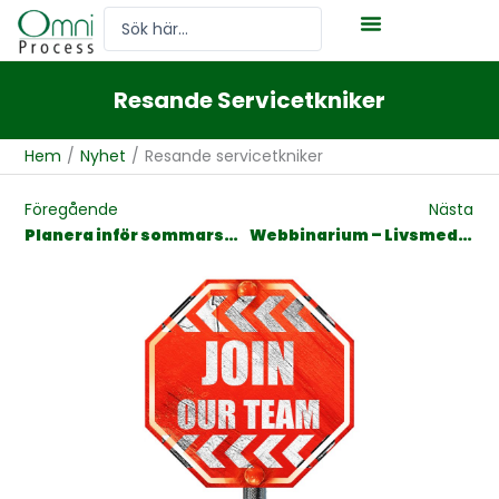
Hoppa
Search
till
...
innehåll
Resande Servicetkniker
Hem
/
Nyhet
/
Resande servicetkniker
Föregående
Nästa
Planera inför sommarsemestern!
Webbinarium – Livsmedelsindustrin