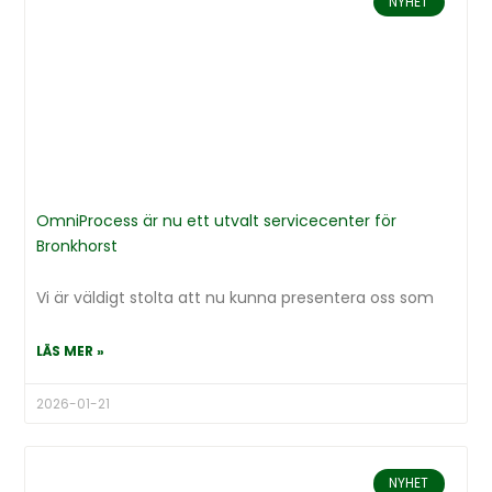
NYHET
OmniProcess är nu ett utvalt servicecenter för
Bronkhorst
Vi är väldigt stolta att nu kunna presentera oss som
LÄS MER »
2026-01-21
NYHET