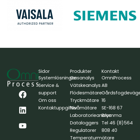
Sidor
Produkter
Kontakt
Systemlösningar
Gasanalys
OmniProcess
Service &
Vätskeanalys
AB
F
L
Y
support
Flödesmätare
Gårdsfogdeväg
a
i
o
Om oss
Tryckmätare
16
c
n
u
Kontaktuppgifter
Nivåmätare
SE-168 67
e
k
t
Laboratorieanalys
Bromma
b
e
u
Dataloggers
Tel 46 (8)564
o
d
b
Regulatorer
808 40
o
i
e
Temperaturmätare