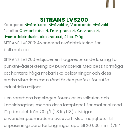
SITRANS LVS200
Kategorier
Nivåmätare
,
Nivåvakter
,
Vibrerande nivåvakt
Etiketter
Cementindustri
,
Energiindustri
,
Gruvindustri
,
Livsmedelsindustri
,
plastindustri
,
Silos
,
Tråg
SITRANS LVS200: Avancerad nivådetektering för
bulkmaterial
SITRANS LVS200 erbjuder en högpresterande lösning för
punktnivådetektering av bulkmaterial. Med dess förmåga
att hantera höga mekaniska belastningar och dess
starka vibrationsmotstånd är den perfekt för tuffa
industriella miljöer.
Den roterbara kapslingen förenklar installation och
kabeldragning, medan dess lämplighet för material med
låg densitet från 20 g/l (1.3 lb/ft3) utvidgar
användningsområdena avsevärt. Med möjligheter till
anpassningsbara förlängningar upp till 20 000 mm (787