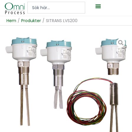
Hoppa
Search
till
...
innehåll
Hem
/
Produkter
/
SITRANS LVS200