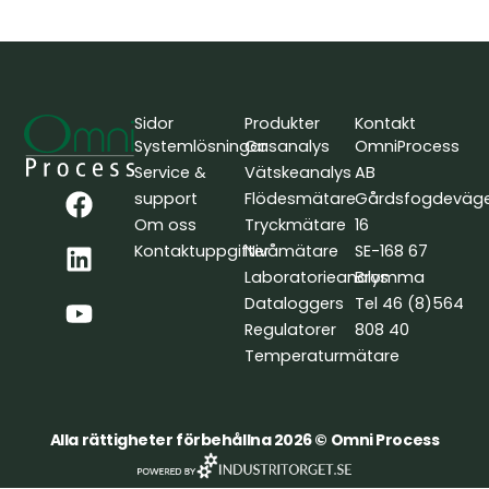
Sidor
Produkter
Kontakt
Systemlösningar
Gasanalys
OmniProcess
Service &
Vätskeanalys
AB
F
L
Y
support
Flödesmätare
Gårdsfogdeväg
a
i
o
Om oss
Tryckmätare
16
c
n
u
Kontaktuppgifter
Nivåmätare
SE-168 67
e
k
t
Laboratorieanalys
Bromma
b
e
u
Dataloggers
Tel 46 (8)564
o
d
b
Regulatorer
808 40
o
i
e
Temperaturmätare
k
n
Alla rättigheter förbehållna 2026 © Omni Process