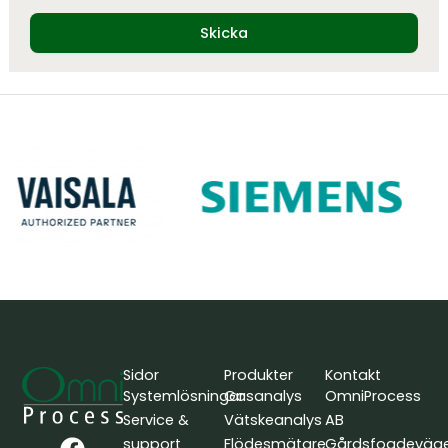
Skicka
Sidor
Produkter
Kontakt
Systemlösningar
Gasanalys
OmniProcess
Service &
Vätskeanalys
AB
F
L
Y
support
Flödesmätare
Gårdsfogdeväg