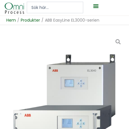
Hoppa
Search
till
...
innehåll
Hem
/
Produkter
/
ABB EasyLine EL3000-serien