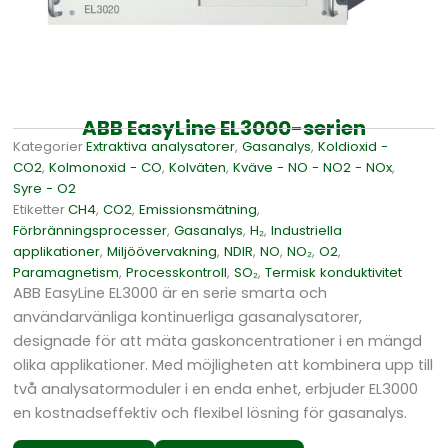
ABB EasyLine EL3000-serien
Kategorier
Extraktiva analysatorer
,
Gasanalys
,
Koldioxid -
CO2
,
Kolmonoxid - CO
,
Kolväten
,
Kväve - NO - NO2 - NOx
,
Syre - O2
Etiketter
CH4
,
CO2
,
Emissionsmätning
,
Förbränningsprocesser
,
Gasanalys
,
H₂
,
Industriella
applikationer
,
Miljöövervakning
,
NDIR
,
NO
,
NO₂
,
O2
,
Paramagnetism
,
Processkontroll
,
SO₂
,
Termisk konduktivitet
ABB EasyLine EL3000 är en serie smarta och
användarvänliga kontinuerliga gasanalysatorer,
designade för att mäta gaskoncentrationer i en mängd
olika applikationer. Med möjligheten att kombinera upp till
två analysatormoduler i en enda enhet, erbjuder EL3000
en kostnadseffektiv och flexibel lösning för gasanalys.