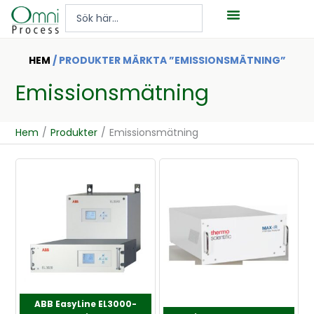
Hoppa
Search
till
...
innehåll
HEM
/ PRODUKTER MÄRKTA ”EMISSIONSMÄTNING”
Emissionsmätning
Hem
/
Produkter
/
Emissionsmätning
ABB EasyLine EL3000-