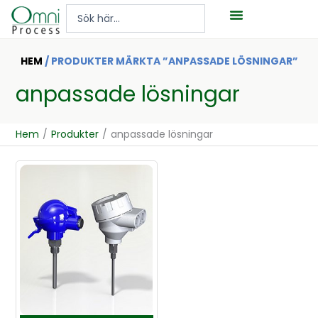
Hoppa
Search
till
...
innehåll
HEM
/ PRODUKTER MÄRKTA ”ANPASSADE LÖSNINGAR”
anpassade lösningar
Hem
/
Produkter
/
anpassade lösningar