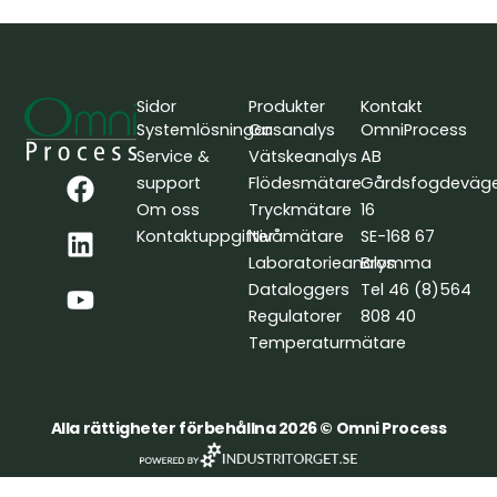
Sidor
Produkter
Kontakt
Systemlösningar
Gasanalys
OmniProcess
Service &
Vätskeanalys
AB
F
L
Y
support
Flödesmätare
Gårdsfogdeväg
a
i
o
Om oss
Tryckmätare
16
c
n
u
Kontaktuppgifter
Nivåmätare
SE-168 67
e
k
t
Laboratorieanalys
Bromma
b
e
u
Dataloggers
Tel 46 (8)564
o
d
b
Regulatorer
808 40
o
i
e
Temperaturmätare
k
n
Alla rättigheter förbehållna 2026 © Omni Process