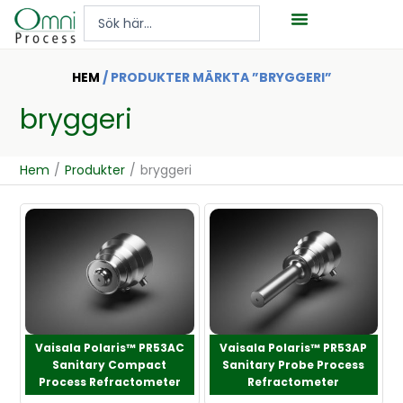
Hoppa
Search
till
...
innehåll
HEM
/ PRODUKTER MÄRKTA ”BRYGGERI”
bryggeri
Hem
/
Produkter
/
bryggeri
Vaisala Polaris™ PR53AC
Vaisala Polaris™ PR53AP
Sanitary Compact
Sanitary Probe Process
Process Refractometer
Refractometer