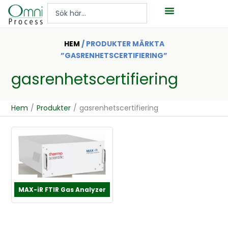
Hoppa
Search
till
...
innehåll
HEM
/ PRODUKTER MÄRKTA
”GASRENHETSCERTIFIERING”
gasrenhetscertifiering
Hem
/
Produkter
/
gasrenhetscertifiering
MAX-iR FTIR Gas Analyzer