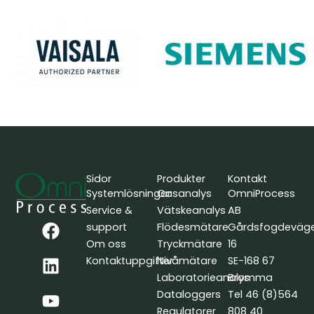
Sidor
Produkter
Kontakt
Systemlösningar
Gasanalys
OmniProcess
Service &
Vätskeanalys
AB
F
L
Y
support
Flödesmätare
Gårdsfogdeväg
a
i
o
Om oss
Tryckmätare
16
c
n
u
Kontaktuppgifter
Nivåmätare
SE-168 67
e
k
t
Laboratorieanalys
Bromma
b
e
u
Dataloggers
Tel 46 (8)564
o
d
b
Regulatorer
808 40