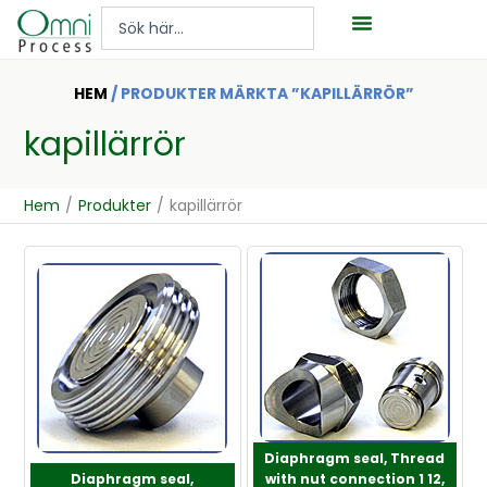
Hoppa
Search
till
...
innehåll
HEM
/ PRODUKTER MÄRKTA ”KAPILLÄRRÖR”
kapillärrör
Hem
/
Produkter
/
kapillärrör
Diaphragm seal, Thread
Diaphragm seal,
with nut connection 1 12,