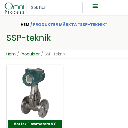
Hoppa
Search
till
...
innehåll
HEM
/ PRODUKTER MÄRKTA ”SSP-TEKNIK”
SSP-teknik
Hem
/
Produkter
/
SSP-teknik
Vortex Flowmeters VY