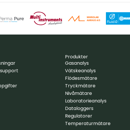
Produkter
sningar
Gasanalys
 support
Vätskeanalys
Flödesmätare
pgifter
Tryckmätare
Nivåmätare
Laboratorieanalys
Dataloggers
Regulatorer
Temperaturmätare