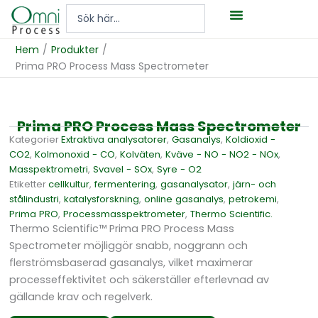
Hoppa
Search
till
...
innehåll
Hem
/
Produkter
/
Prima PRO Process Mass Spectrometer
Prima PRO Process Mass Spectrometer
Kategorier
Extraktiva analysatorer
,
Gasanalys
,
Koldioxid -
CO2
,
Kolmonoxid - CO
,
Kolväten
,
Kväve - NO - NO2 - NOx
,
Masspektrometri
,
Svavel - SOx
,
Syre - O2
Etiketter
cellkultur
,
fermentering
,
gasanalysator
,
järn- och
stålindustri
,
katalysforskning
,
online gasanalys
,
petrokemi
,
Prima PRO
,
Processmasspektrometer
,
Thermo Scientific.
Thermo Scientific™ Prima PRO Process Mass
Spectrometer möjliggör snabb, noggrann och
flerströmsbaserad gasanalys, vilket maximerar
processeffektivitet och säkerställer efterlevnad av
gällande krav och regelverk.