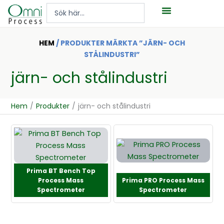
Hoppa
Search
till
...
innehåll
HEM
/ PRODUKTER MÄRKTA ”JÄRN- OCH
STÅLINDUSTRI”
järn- och stålindustri
Hem
/
Produkter
/
järn- och stålindustri
Prima BT Bench Top
Process Mass
Prima PRO Process Mass
Spectrometer
Spectrometer