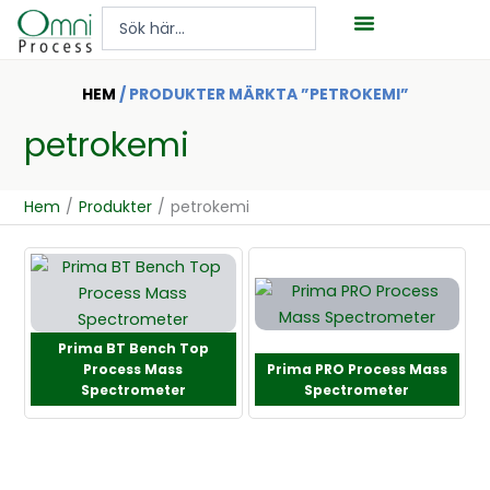
Hoppa
Search
till
...
innehåll
HEM
/ PRODUKTER MÄRKTA ”PETROKEMI”
petrokemi
Hem
/
Produkter
/
petrokemi
Prima BT Bench Top
Process Mass
Prima PRO Process Mass
Spectrometer
Spectrometer