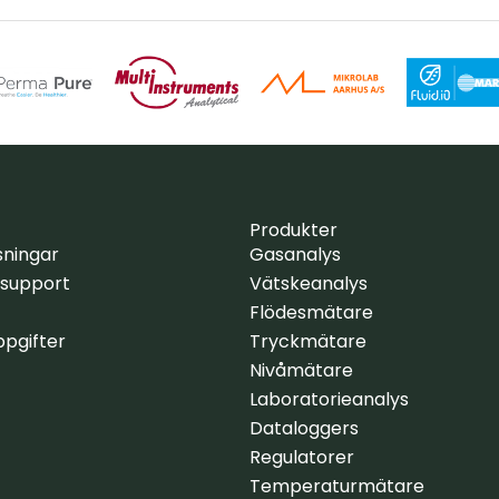
Produkter
sningar
Gasanalys
 support
Vätskeanalys
Flödesmätare
pgifter
Tryckmätare
Nivåmätare
Laboratorieanalys
Dataloggers
Regulatorer
Temperaturmätare