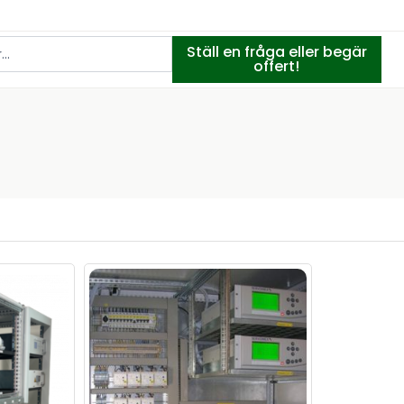
Ställ en fråga eller begär
offert!